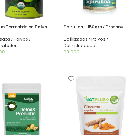
us Terrestris en Polvo –
Spirulina – 150grs / Drasanvi
s / Konun
zados / Polvos /
Liofilizados / Polvos /
dratados
Deshidratados
90
$
9.990