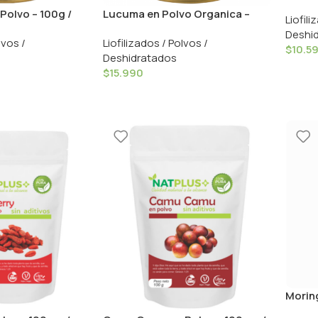
Nativ 
Polvo – 100g /
Lucuma en Polvo Organica –
Liofili
200grs / Aquasolar
Deshi
lvos /
Liofilizados / Polvos /
$
10.5
Deshidratados
$
15.990
Moring
Konun