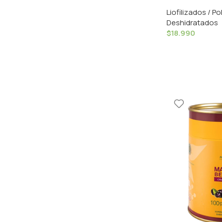
Prebiotic Manz
Liofilizados / Po
Cascara Foods
Deshidratados
$
18.990