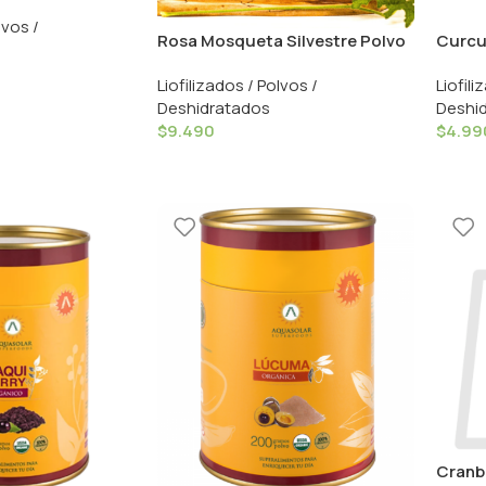
ana – 384g /
lvos /
Rosa Mosqueta Silvestre Polvo
Curcu
Lata – 60grs / Isla Natura
Nativ 
Liofilizados / Polvos /
Liofili
Deshidratados
Deshi
$
9.490
$
4.99
Cranbe