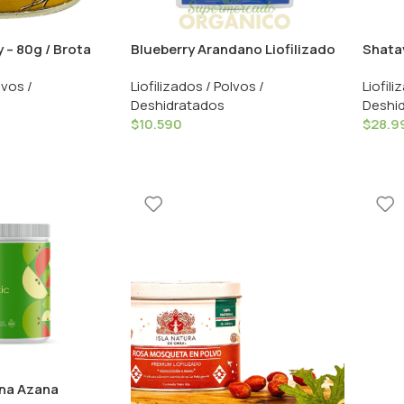
y – 80g / Brota
Blueberry Arandano Liofilizado
Shatav
– 60grs / Nativ for Life
Konun
lvos /
Liofilizados / Polvos /
Liofili
Deshidratados
Deshi
$
10.590
$
28.9
ana Azana