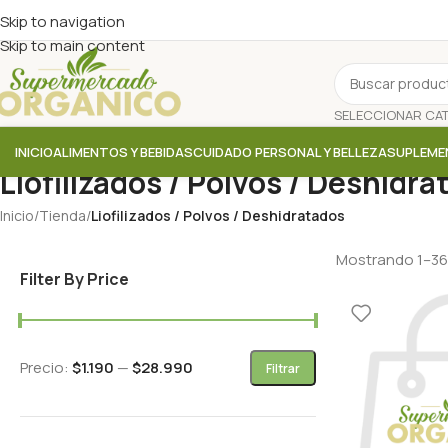
Skip to navigation
Skip to main content
INICIO
ALIMENTOS Y BEBIDAS
CUIDADO PERSONAL Y BELLEZA
SUPLEME
Liofilizados / Polvos / Deshidr
Inicio
/
Tienda
/
Liofilizados / Polvos / Deshidratados
Mostrando 1–36
Filter By Price
Precio:
$1.190
—
$28.990
Filtrar