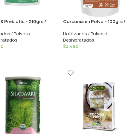
& Prebiotic – 210grs /
Curcuma en Polvo – 100grs /
for Life
Natplus
zados / Polvos /
Liofilizados / Polvos /
dratados
Deshidratados
90
$
3.490