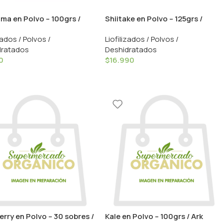
ma en Polvo – 100grs /
Shiitake en Polvo – 125grs /
For Life
Drasanvi
zados / Polvos /
Liofilizados / Polvos /
dratados
Deshidratados
0
$
16.990
rry en Polvo – 30 sobres /
Kale en Polvo – 100grs / Ark