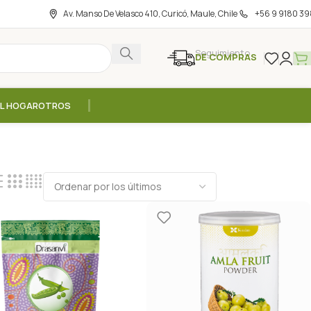
Av. Manso De Velasco 410, Curicó, Maule, Chile
+56 9 9180 39
Seguimiento
DE COMPRAS
EL HOGAR
OTROS