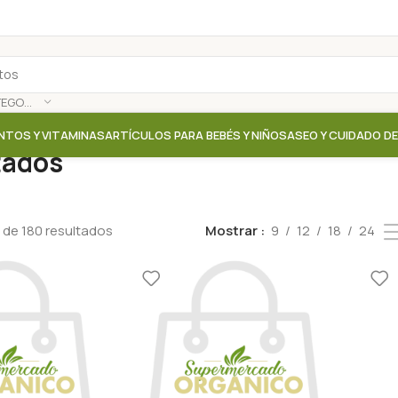
SELECCIONAR CATEGORÍA
NTOS Y VITAMINAS
ARTÍCULOS PARA BEBÉS Y NIÑOS
ASEO Y CUIDADO D
atados
 de 180 resultados
Mostrar
9
12
18
24