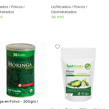
For Life
zados / Polvos /
Liofilizados / Polvos /
dratados
Deshidratados
90
$
6.990
a en Polvo – 200grs /