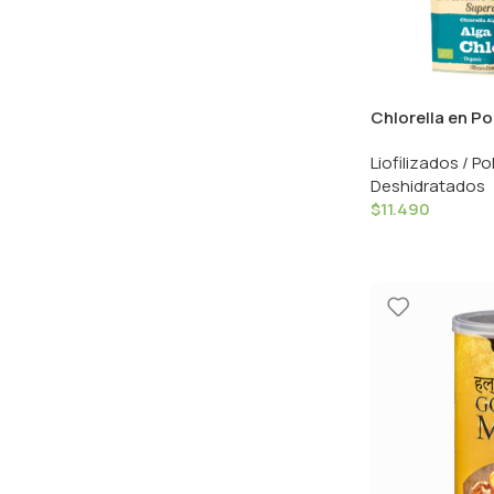
Chlorella en Po
Drasanvi
Liofilizados / Po
Deshidratados
$
11.490