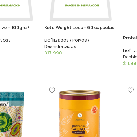
vo – 100grs /
Keto Weight Loss – 60 capsulas
/ Foodtech
Protei
lvos /
Liofilizados / Polvos /
Drasa
Deshidratados
Liofili
$
17.990
Deshi
$
11.9