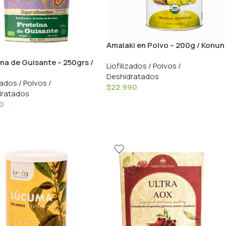
Amalaki en Polvo – 200g / Konun
na de Guisante – 250grs /
Liofilizados / Polvos /
nvi
Deshidratados
zados / Polvos /
$
22.990
dratados
90