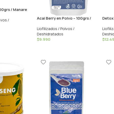
00grs / Manare
Acai Berry en Polvo – 100grs /
Detox 
lvos /
NatPlus
Nativ 
Liofilizados / Polvos /
Liofili
Deshidratados
Deshi
$
9.990
$
12.4