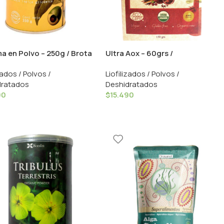
 en Polvo – 250g / Brota
Ultra Aox – 60grs /
Armonisencia
zados / Polvos /
Liofilizados / Polvos /
dratados
Deshidratados
90
$
15.490