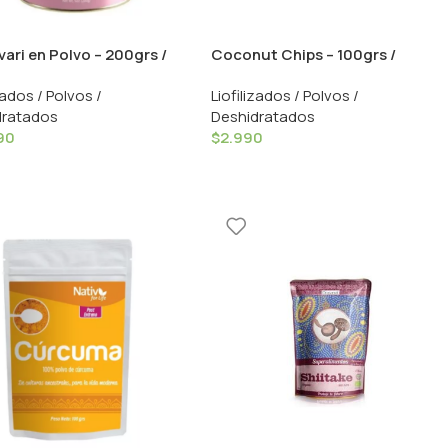
ari en Polvo – 200grs /
Coconut Chips – 100grs /
Cocomi
zados / Polvos /
Liofilizados / Polvos /
dratados
Deshidratados
90
$
2.990