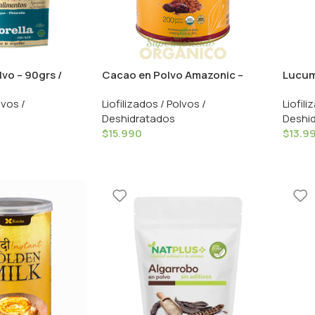
lvo – 90grs /
Cacao en Polvo Amazonic –
Lucuma
200g / Aquasolar
lvos /
Liofilizados / Polvos /
Liofili
Deshidratados
Deshi
$
15.990
$
13.9