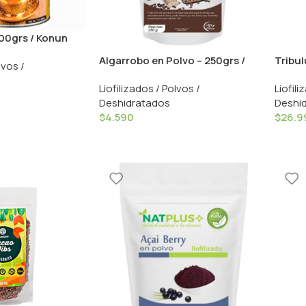
200grs / Konun
Algarrobo en Polvo – 250grs /
Tribul
lvos /
Natplus
200gr
Liofilizados / Polvos /
Liofili
Deshidratados
Deshi
$
4.590
$
26.9