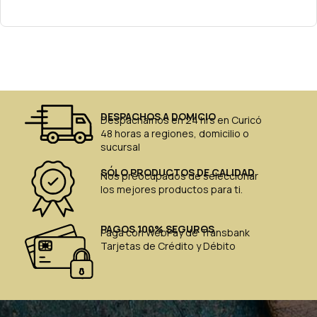
DESPACHOS A DOMICIO
Despachamos en 24 hrs en Curicó
48 horas a regiones, domicilio o
sucursal
SÓLO PRODUCTOS DE CALIDAD
Nos preocupados de seleccionar
los mejores productos para ti.
PAGOS 100% SEGUROS
Paga con WebPay de Transbank
Tarjetas de Crédito y Débito