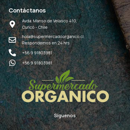
Contáctanos
Avda. Manso de Velasco 410,
Curicó - Chile
hola@supermercadoorganico.cl
Respondemos en 24 hrs
+56 9 91803981
+56 9 91803981
Síguenos