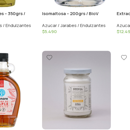
es – 350grs /
Isomaltosa – 200grs / BioV
Extrac
Singi
s / Endulzantes
Azucar / Jarabes / Endulzantes
Azucar
$
5.490
$
12.4