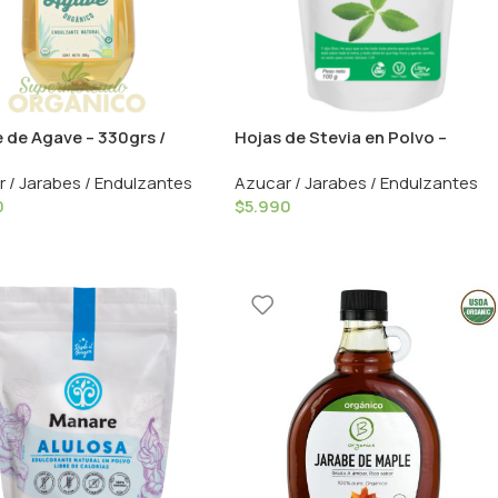
 de Agave – 330grs /
Hojas de Stevia en Polvo –
e
100grs / Natplus
 / Jarabes / Endulzantes
Azucar / Jarabes / Endulzantes
0
$
5.990