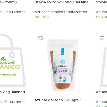
 – 250ml /
Stevia en Polvo – 50g / Del Alba
Stevia
s / Endulzantes
Azucar / Jarabes / Endulzantes
Azucar
$
10.990
$
7.49
a 2.5g Dambert
Azucar
Whol
Azucar de Coco – 250grs /
s / Endulzantes
Azucar
Manare
$
7.49