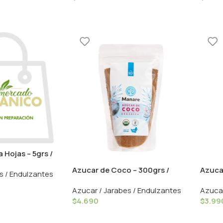
 Hojas – 5grs /
Azucar de Coco – 300grs /
Azuca
s / Endulzantes
Manare
– 1Kg 
Azucar / Jarabes / Endulzantes
Azucar
$
4.690
$
3.99