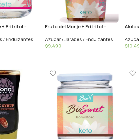
+ Eritritol –
Fruto del Monje + Eritritol –
Alulos
500grs / BioV
Manar
s / Endulzantes
Azucar / Jarabes / Endulzantes
Azucar
$
9.490
$
10.4