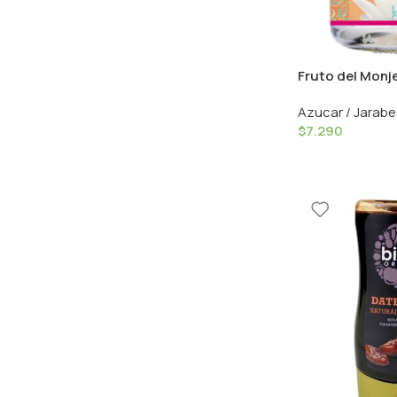
Fruto del Monje 
300grs / BioV
Azucar / Jarabe
$
7.290