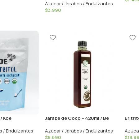
Azucar / Jarabes / Endulzantes
$
3.990
 / Koe
Jarabe de Coco – 420ml / Be
Eritri
Organics
s / Endulzantes
Azucar / Jarabes / Endulzantes
Azucar
$
8.690
$
18.9