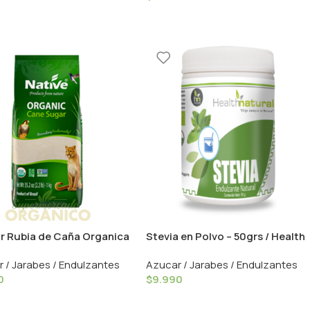
r Rubia de Caña Organica
Stevia en Polvo – 50grs / Health
/ Native
Natural
 / Jarabes / Endulzantes
Azucar / Jarabes / Endulzantes
0
$
9.990