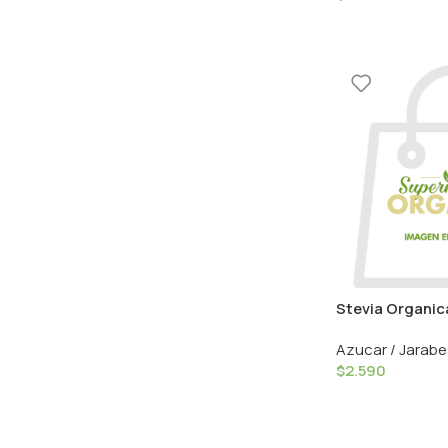
Stevia Organica
Florasem
Azucar / Jarabe
$
2.590