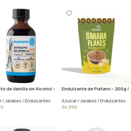
to de Vainilla sin Alcohol –
Endulzante de Platano – 200g /
/ Manare
Wipala
 / Jarabes / Endulzantes
Azucar / Jarabes / Endulzantes
90
$
4.990