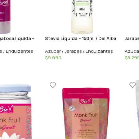
tosa liquida –
Stevia Líquida – 150ml / Del Alba
Jarabe
ds
Manar
s / Endulzantes
Azucar / Jarabes / Endulzantes
Azucar
$
9.690
$
5.29