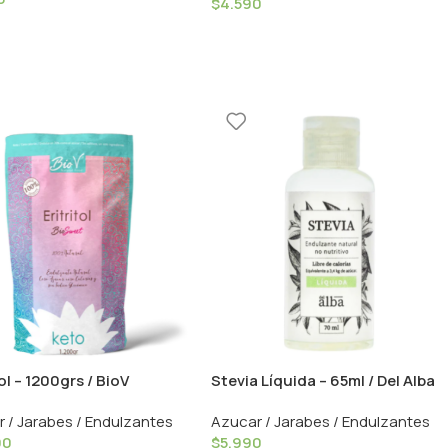
$
4.590
tol – 1200grs / BioV
Stevia Líquida – 65ml / Del Alba
 / Jarabes / Endulzantes
Azucar / Jarabes / Endulzantes
90
$
5.990