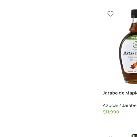
Jarabe de Maple
Organics
Azucar / Jarabe
$
11.990