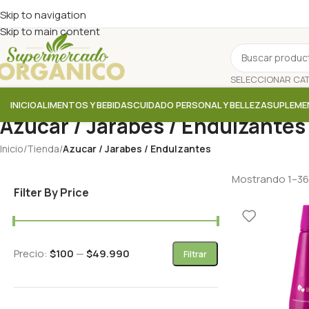
Skip to navigation
Skip to main content
INICIO
ALIMENTOS Y BEBIDAS
CUIDADO PERSONAL Y BELLEZA
SUPLEME
Azucar / Jarabes / Endulzantes
Inicio
/
Tienda
/
Azucar / Jarabes / Endulzantes
Mostrando 1–36
Filter By Price
Precio:
$100
—
$49.990
Filtrar