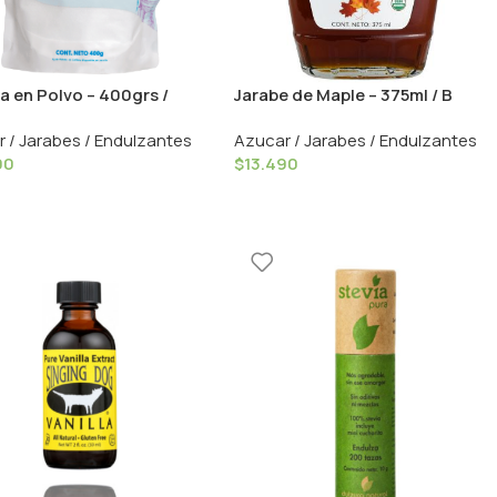
a en Polvo – 400grs /
Jarabe de Maple – 375ml / B
e
Organics
 / Jarabes / Endulzantes
Azucar / Jarabes / Endulzantes
90
$
13.490