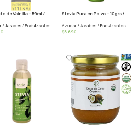
to de Vainilla – 59ml /
Stevia Pura en Polvo – 10grs /
ng Dog
Dulzura Natural
 / Jarabes / Endulzantes
Azucar / Jarabes / Endulzantes
90
$
5.690