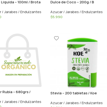
 Liquida – 100ml / Brota
Dulce de Coco – 200g / B
Organics
 / Jarabes / Endulzantes
Azucar / Jarabes / Endulzantes
0
$
5.990
 Rubia – 680grs /
Stevia – 200 tabletas / Koe
esome
 / Jarabes / Endulzantes
Azucar / Jarabes / Endulzantes
0