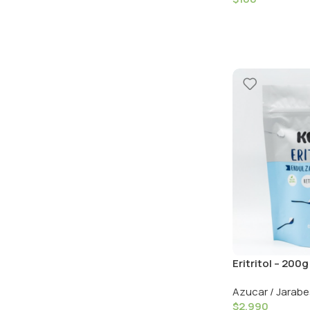
Eritritol – 200g
Azucar / Jarabe
$
2.990