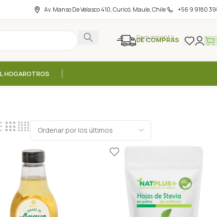
Av. Manso De Velasco 410, Curicó, Maule, Chile
+56 9 9180 39
Seguimiento
DE COMPRAS
EL HOGAR
OTROS