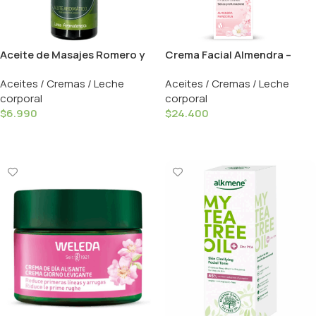
Aceite de Masajes Romero y
Crema Facial Almendra –
Eucalipto – 50ml / Katmandu
30ml / Weleda
Aceites / Cremas / Leche
Aceites / Cremas / Leche
corporal
corporal
$
6.990
$
24.400
Añadir Al Carrito
Añadir Al Carrito