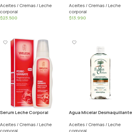
Aceites / Cremas / Leche
Aceites / Cremas / Leche
corporal
corporal
$
23.500
$
13.990
Añadir Al Carrito
Añadir Al Carrito
Serum Leche Corporal
Agua Micelar Desmaquillante
Reafirmante Granada Maca –
Anti-Age – 400ml / Le Petit
Aceites / Cremas / Leche
Aceites / Cremas / Leche
250ml / Weleda
Olivier
corporal
corporal