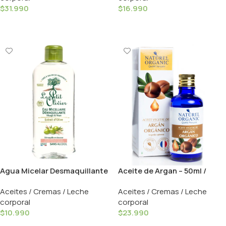
$
31.990
$
16.990
Añadir Al Carrito
Añadir Al Carrito
Agua Micelar Desmaquillante
Aceite de Argan – 50ml /
Oliva – 400ml / Le Petit
Naturel Organic
Aceites / Cremas / Leche
Aceites / Cremas / Leche
Olivier
corporal
corporal
$
10.990
$
23.990