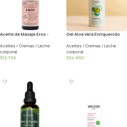
Aceite de Masaje Eros –
Gel Aloe Vera Enriquecido
100ml / Del Alba
Kind Hero – 50ml / Naay
Aceites / Cremas / Leche
Aceites / Cremas / Leche
corporal
corporal
$
12.790
$
24.990
Añadir Al Carrito
Añadir Al Carrito