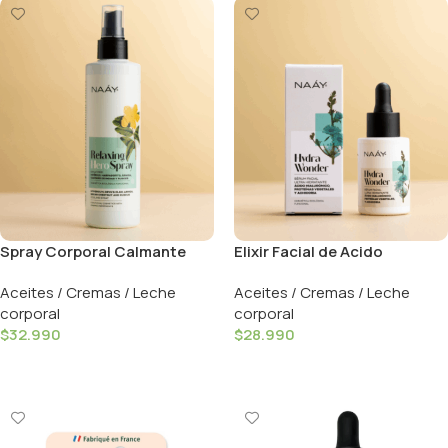
Spray Corporal Calmante
Elixir Facial de Acido
Frío – 250ml / Naay
Hialuronico Hydra Wonder –
Aceites / Cremas / Leche
Aceites / Cremas / Leche
30ml / Naay
corporal
corporal
$
32.990
$
28.990
Añadir Al Carrito
Añadir Al Carrito