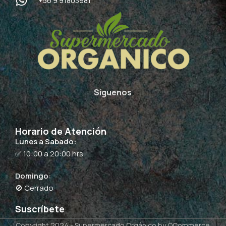
+56 9 91803981
Síguenos
Horario de Atención
Lunes a Sabado:
✅ 10:00 a 20:00 hrs.
Domingo:
🚫 Cerrado
Suscríbete
Copyright 2024 -
Supermercado Orgánico
by QCommerce