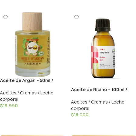
Añadir Al Carrito
Añadir Al Carrito
Aceite de Argan – 50ml /
Lovea
Aceite de Ricino – 100ml /
Aceites / Cremas / Leche
Terpenic
corporal
Aceites / Cremas / Leche
$
19.990
corporal
Añadir Al Carrito
$
18.000
Añadir Al Carrito