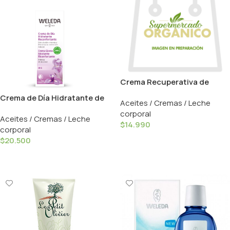
Crema Recuperativa de
Noche Leche de Burra – 50ml
Crema de Día Hidratante de
Aceites / Cremas / Leche
/ So ́Bio éti
Iris – 30ml / Weleda
corporal
Aceites / Cremas / Leche
$
14.990
corporal
Añadir Al Carrito
$
20.500
Añadir Al Carrito