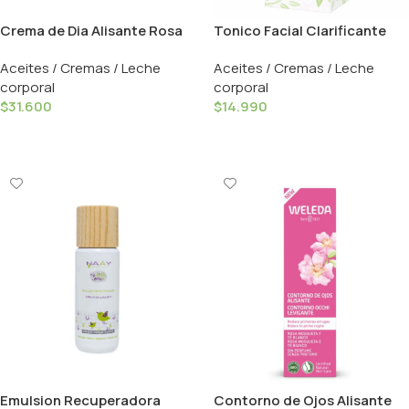
Crema de Dia Alisante Rosa
Tonico Facial Clarificante
Mosqueta Te Blanco – 40ml /
Aceite Arbol de Te – 150ml /
Aceites / Cremas / Leche
Aceites / Cremas / Leche
Weleda
Alkmene
corporal
corporal
$
31.600
$
14.990
Añadir Al Carrito
Añadir Al Carrito
Emulsion Recuperadora
Contorno de Ojos Alisante