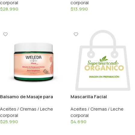
corporal
corporal
$
28.990
$
13.990
Añadir Al Carrito
Añadir Al Carrito
Balsamo de Masaje para
Mascarilla Facial
Estrias – 150ml / Weleda
Refrescante – 1 unidad /
Aceites / Cremas / Leche
Aceites / Cremas / Leche
Burt’s Bees
corporal
corporal
$
25.990
$
4.690
Añadir Al Carrito
Añadir Al Carrito