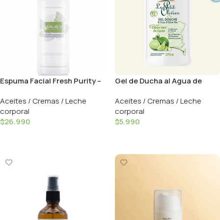
Espuma Facial Fresh Purity –
Gel de Ducha al Agua de
150ml / Naay
Oliva Lima – 270ml / Le Petit
Aceites / Cremas / Leche
Aceites / Cremas / Leche
Olivier
corporal
corporal
$
26.990
$
5.990
Añadir Al Carrito
Añadir Al Carrito