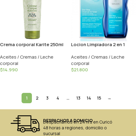
Crema corporal Karite 250ml
Locion Limpiadora 2 en 1
Le Petit Olivier
Agua de Hamamelis – 100ml /
Aceites / Cremas / Leche
Aceites / Cremas / Leche
Weleda
corporal
corporal
$
14.990
$
21.800
Añadir Al Carrito
Añadir Al Carrito
1
2
3
4
…
13
14
15
→
DESPACHOS A DOMICIO
Despachamos en 24 hrs en Curicó
48 horas a regiones, domicilio o
sucursal