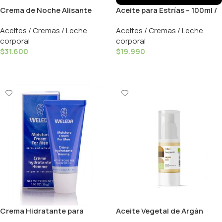
Crema de Noche Alisante
Aceite para Estrías – 100ml /
Rosa Mosqueta Te Blanco –
Sanosan
Aceites / Cremas / Leche
Aceites / Cremas / Leche
40ml / Weleda
corporal
corporal
$
31.600
$
19.990
Añadir Al Carrito
Añadir Al Carrito
Crema Hidratante para
Aceite Vegetal de Argán
Hombres – 30ml / Weleda
Virgen Bio – 30ml / Terpenic