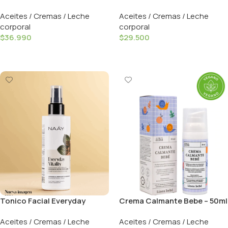
Delicate Touch – 200ml /
Rosa Mosqueta Te Blanco
Aceites / Cremas / Leche
Aceites / Cremas / Leche
Naay
-12ml / Weleda
corporal
corporal
$
36.990
$
29.500
Añadir Al Carrito
Añadir Al Carrito
Tonico Facial Everyday
Crema Calmante Bebe – 50ml
Vitality – 200ml / Naay
/ Del Alba
Aceites / Cremas / Leche
Aceites / Cremas / Leche