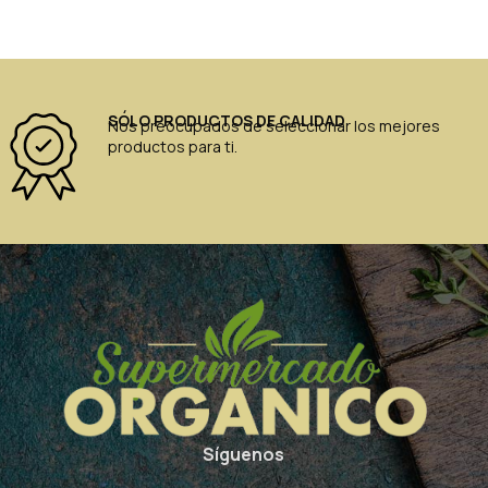
SÓLO PRODUCTOS DE CALIDAD
Nos preocupados de seleccionar los mejores
productos para ti.
Síguenos