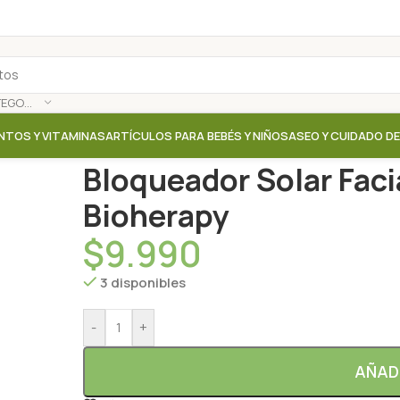
SELECCIONAR CATEGORÍA
NTOS Y VITAMINAS
ARTÍCULOS PARA BEBÉS Y NIÑOS
ASEO Y CUIDADO D
Inicio
/
Tienda
/
Aceites / Cremas / Leche corporal
/
B
Bloqueador Solar Faci
Bioherapy
$
9.990
3 disponibles
-
+
AÑAD