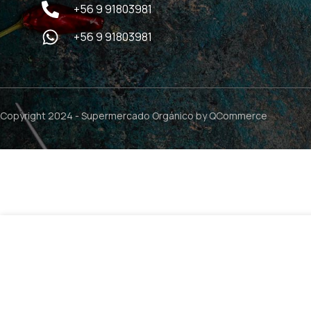
+56 9 91803981
+56 9 91803981
Copyright 2024 -
Supermercado Orgánico
by QCommerce
$
9.
Bloqueador Solar Facial SPF 50+ – 75ml / Bioherapy