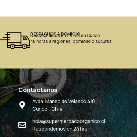
DESPACHOS A DOMICIO
Despachamos en 24 hrs en Curicó
48 horas a regiones, domicilio o sucursal
Contáctanos
Avda. Manso de Velasco 410,
Curicó - Chile
hola@supermercadoorganico.cl
Respondemos en 24 hrs