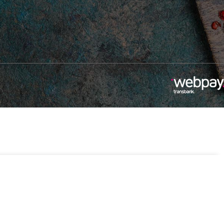
-
+
990
3 disponibles
Añadir Al Carrito