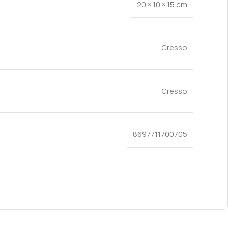
20 × 10 × 15 cm
Cresso
Cresso
8697711700705