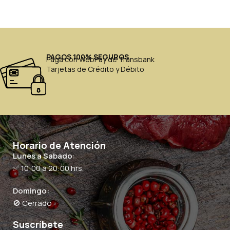
PAGOS 100% SEGUROS
Paga con WebPay de Transbank
Tarjetas de Crédito y Débito
Horario de Atención
Lunes a Sabado:
✅ 10:00 a 20:00 hrs.
Domingo:
🚫 Cerrado
Suscríbete