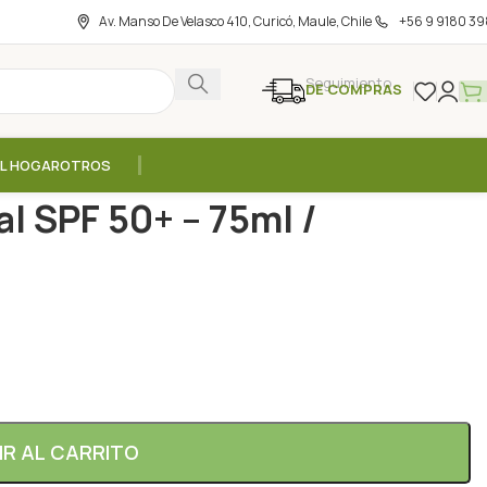
Av. Manso De Velasco 410, Curicó, Maule, Chile
+56 9 9180 39
Seguimiento
DE COMPRAS
EL HOGAR
OTROS
loqueador Solar Facial SPF 50+ – 75ml / Bioherapy
al SPF 50+ – 75ml /
IR AL CARRITO