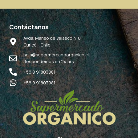
Contáctanos
Avda. Manso de Velasco 410,
Curicó - Chile
hola@supermercadoorganico.cl
Respondemos en 24 hrs
+56 9 91803981
+56 9 91803981