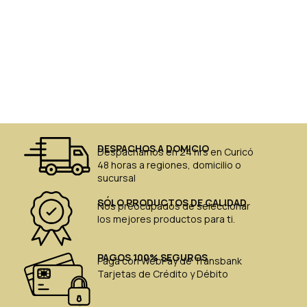
DESPACHOS A DOMICIO
Despachamos en 24 hrs en Curicó
48 horas a regiones, domicilio o
sucursal
SÓLO PRODUCTOS DE CALIDAD
Nos preocupados de seleccionar
los mejores productos para ti.
PAGOS 100% SEGUROS
Paga con WebPay de Transbank
Tarjetas de Crédito y Débito