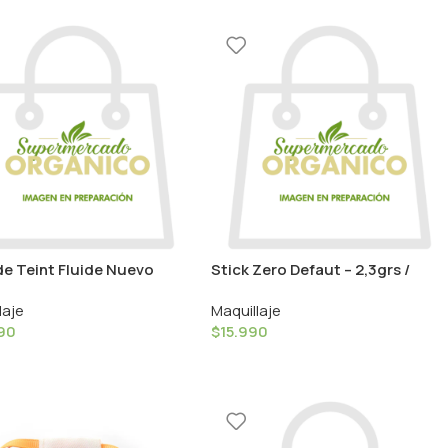
de Teint Fluide Nuevo
Stick Zero Defaut – 2,3grs /
 – 30ml / Couleur Caramel
Couleur Caramel
laje
Maquillaje
90
$
15.990