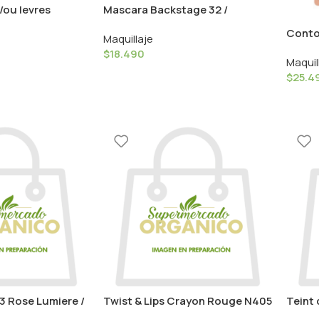
/ou levres
Mascara Backstage 32 /
9 Couleur
Couleur Caramel
Contou
Maquillaje
Coule
$
18.490
Maquil
$
25.4
3 Rose Lumiere /
Twist & Lips Crayon Rouge N405
Teint 
el
– 3g / Couleur Caramel
/ Cou