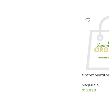
Cofret Multifo
Caramel
Maquillaje
$
10.990