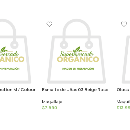
nction M / Colour
Esmalte de Uñas 03 Beige Rose
Gloss 
8ml / Couleur Caramel
/ Cou
Maquillaje
Maquil
$
7.690
$
13.9