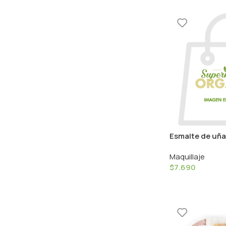
Esmalte de uña
Mat 8ml Coule
Maquillaje
$
7.690