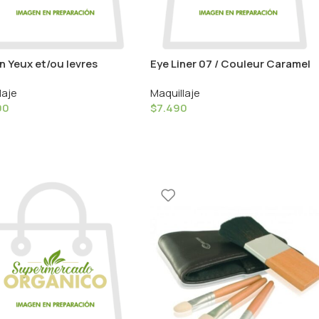
 Yeux et/ou levres
Eye Liner 07 / Couleur Caramel
turant 06 Couleur
laje
Maquillaje
el
90
$
7.490