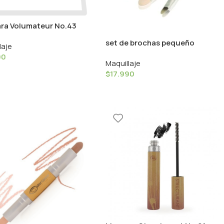
ra Volumateur No.43
Noir – 9ml / Couleur
set de brochas pequeño
laje
el‎
couleur caramel
90
Maquillaje
$
17.990