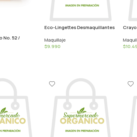
Eco-Lingettes Desmaquillantes
Crayon
– 4 unidades / Nature Cos
Struc
 No. 52 /
Maquillaje
Maquil
Caram
el
$
9.990
$
10.4