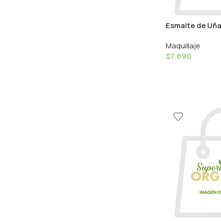
Esmalte de Uñas
8ml Couleur C
Maquillaje
$
7.690