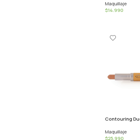
Maquillaje
Olivier
$
14.990
Contouring Duo
Couleur Caram
Maquillaje
$
25.990