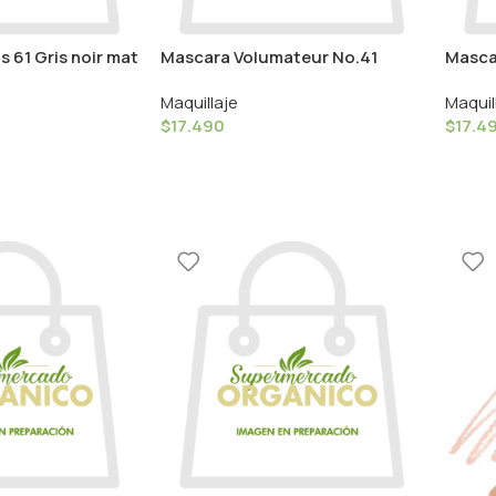
 61 Gris noir mat
Mascara Volumateur No.41
Masca
aramel
Extra Noir – 9ml / Couleur
Extra 
Maquillaje
Maquil
Caramel
Caram
$
17.490
$
17.4