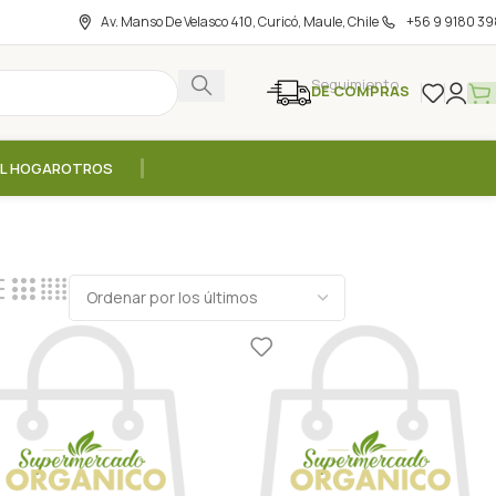
Av. Manso De Velasco 410, Curicó, Maule, Chile
+56 9 9180 39
Seguimiento
DE COMPRAS
EL HOGAR
OTROS