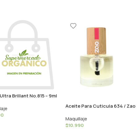
Ultra Brillant No.815 – 9ml
leur Caramel
Aceite Para Cuticula 634 / Zao
laje
90
Maquillaje
$
10.990