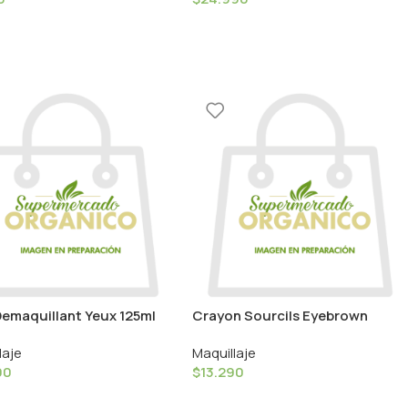
Demaquillant Yeux 125ml
Crayon Sourcils Eyebrown
ur Caramel
Pencil 20 / Couleur Caramel
laje
Maquillaje
90
$
13.290