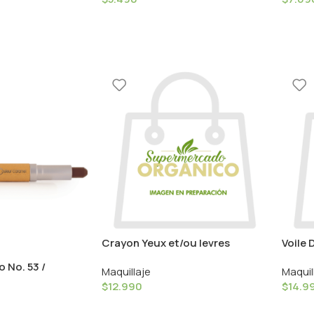
Crayon Yeux et/ou levres
Voile 
Structurant 19 / Couleur
Coule
 No. 53 /
Maquillaje
Maquil
Caramel
el
$
12.990
$
14.9