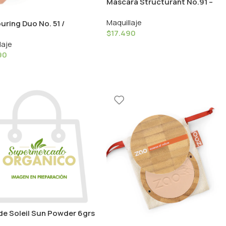
Mascara Structurant No.91 –
9ml / Couleur Caramel‎
Maquillaje
ring Duo No. 51 /
$
17.490
ur Caramel
laje
90
de Soleil Sun Powder 6grs
leur Caramel