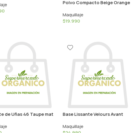
Polvo Compacto Beige Orange
laje
302 / Zao
90
Maquillaje
$
19.990
te de Uñas 46 Taupe mat
Base Lissante Velours Avant
ouleur Caramel
Premiere Tube 30ml / Couleur
laje
Maquillaje
Caramel
0
$
24.990