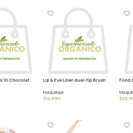
s 10 Chocolat
Lip & Eye Liner dual-tip Brush
Fond 
ur Caramel
N18 / Couleur Caramel
No.24
Maquillaje
Maquil
$
14.690
$
29.9