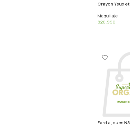
Crayon Yeux et
Structurant 0
Maquillaje
Caramel
$
20.990
Fard a joues N5
Couleur Caram