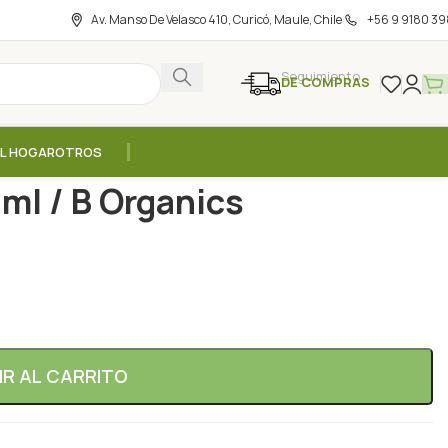
Av. Manso De Velasco 410, Curicó, Maule, Chile
+56 9 9180 39
Seguimiento
DE COMPRAS
EL HOGAR
OTROS
be de Maple – 250ml / B Organics
ml / B Organics
IR AL CARRITO