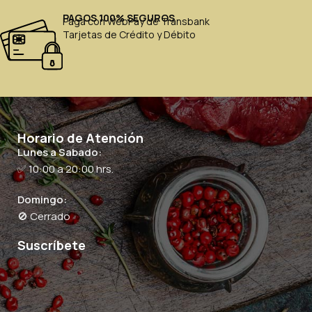
PAGOS 100% SEGUROS
Paga con WebPay de Transbank
Tarjetas de Crédito y Débito
Horario de Atención
Lunes a Sabado:
✅ 10:00 a 20:00 hrs.
Domingo:
🚫 Cerrado
Suscríbete