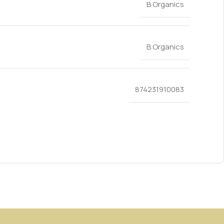
B Organics
B Organics
874231910083