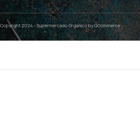
Copyright 2024 -
Supermercado Orgánico
by QCommerce
$
11.990
Jarabe de Maple – 250ml / B Organics
9 dis