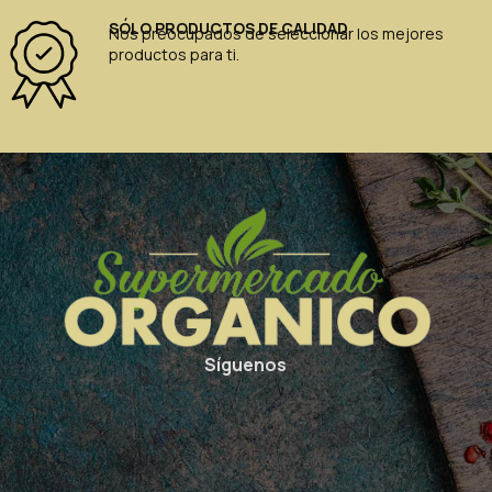
SÓLO PRODUCTOS DE CALIDAD
Nos preocupados de seleccionar los mejores
productos para ti.
Síguenos