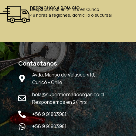
DESPACHOS A DOMICIO
Despachamos en 24 hrs en Curicó
48 horas a regiones, domicilio o sucursal
Contáctanos
Avda. Manso de Velasco 410,
Curicó - Chile
hola@supermercadoorganico.cl
Respondemos en 24 hrs
+56 9 91803981
+56 9 91803981