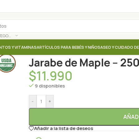
SELECCIONAR CATEGORÍA
NTOS Y VITAMINAS
ARTÍCULOS PARA BEBÉS Y NIÑOS
ASEO Y CUIDADO D
Inicio
/
Tienda
/
Azucar / Jarabes / Endulzantes
/
Jara
Jarabe de Maple – 250
$
11.990
9 disponibles
-
+
AÑAD
Añadir a la lista de deseos