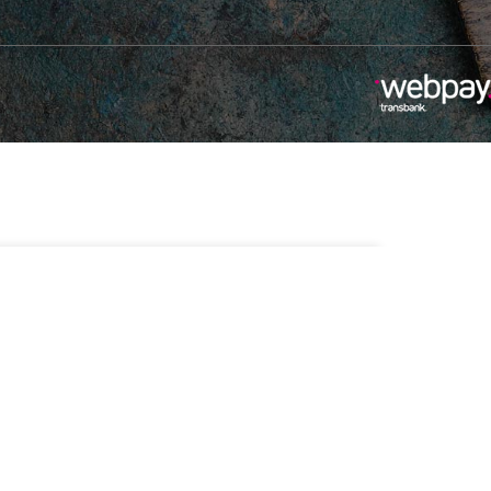
-
+
ponibles
Añadir Al Carrito