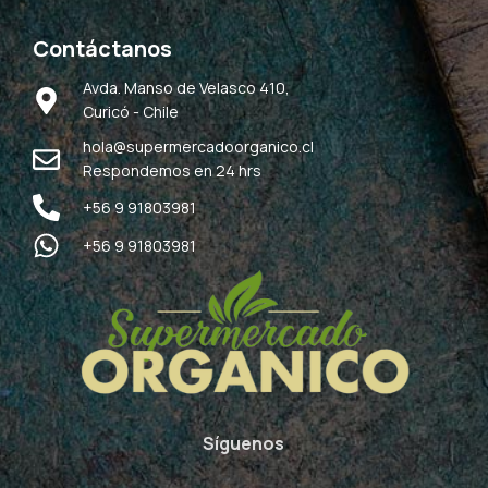
Contáctanos
Avda. Manso de Velasco 410,
Curicó - Chile
hola@supermercadoorganico.cl
Respondemos en 24 hrs
+56 9 91803981
+56 9 91803981
Síguenos