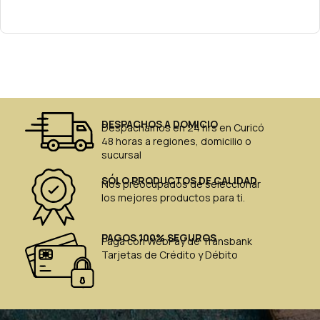
DESPACHOS A DOMICIO
Despachamos en 24 hrs en Curicó
48 horas a regiones, domicilio o
sucursal
SÓLO PRODUCTOS DE CALIDAD
Nos preocupados de seleccionar
los mejores productos para ti.
PAGOS 100% SEGUROS
Paga con WebPay de Transbank
Tarjetas de Crédito y Débito