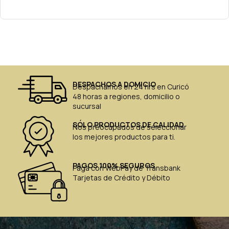
DESPACHOS A DOMICIO
Despachamos en 24 hrs en Curicó
48 horas a regiones, domicilio o
sucursal
SÓLO PRODUCTOS DE CALIDAD
Nos preocupados de seleccionar
los mejores productos para ti.
PAGOS 100% SEGUROS
Paga con WebPay de Transbank
Tarjetas de Crédito y Débito