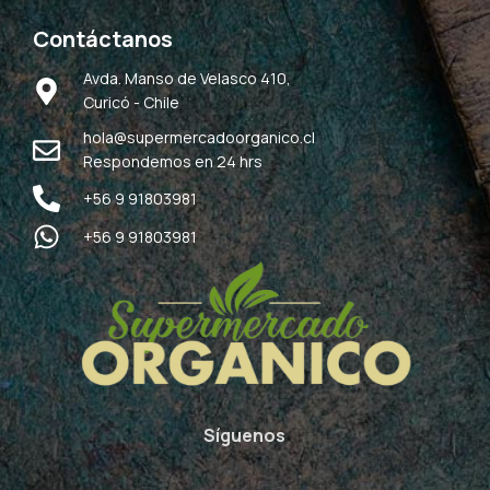
Contáctanos
Avda. Manso de Velasco 410,
Curicó - Chile
hola@supermercadoorganico.cl
Respondemos en 24 hrs
+56 9 91803981
+56 9 91803981
Síguenos