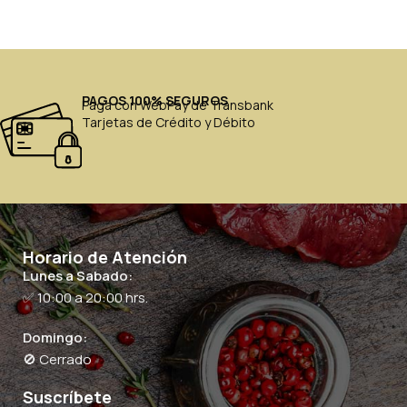
PAGOS 100% SEGUROS
Paga con WebPay de Transbank
Tarjetas de Crédito y Débito
Horario de Atención
Lunes a Sabado:
✅ 10:00 a 20:00 hrs.
Domingo:
🚫 Cerrado
Suscríbete