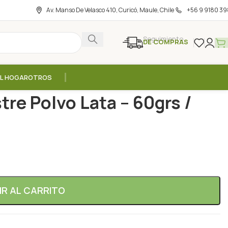
Av. Manso De Velasco 410, Curicó, Maule, Chile
+56 9 9180 39
Seguimiento
DE COMPRAS
EL HOGAR
OTROS
/
Rosa Mosqueta Silvestre Polvo Lata – 60grs / Isla Natura
re Polvo Lata – 60grs /
IR AL CARRITO