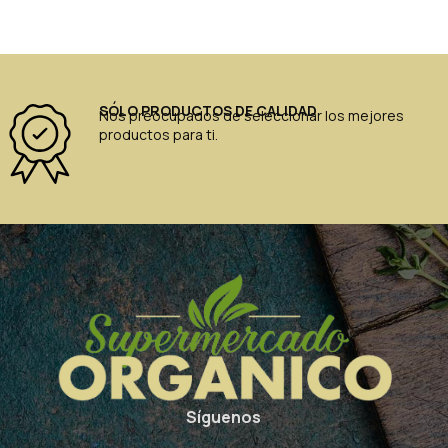
SÓLO PRODUCTOS DE CALIDAD
Nos preocupados de seleccionar los mejores
productos para ti.
Síguenos