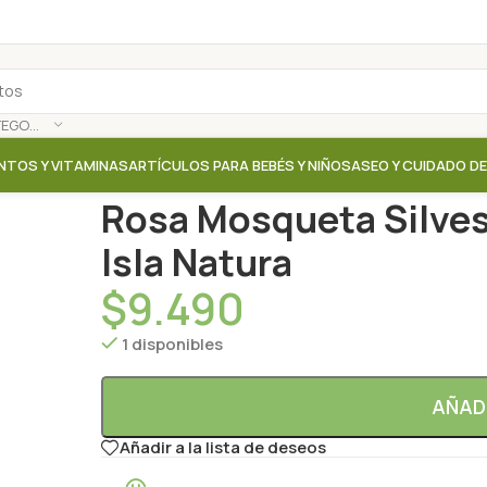
SELECCIONAR CATEGORÍA
NTOS Y VITAMINAS
ARTÍCULOS PARA BEBÉS Y NIÑOS
ASEO Y CUIDADO D
Inicio
/
Tienda
/
Liofilizados / Polvos / Deshidratados
Rosa Mosqueta Silvest
Isla Natura
$
9.490
1 disponibles
AÑAD
Añadir a la lista de deseos