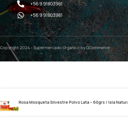
+56 9 91803981
+56 9 91803981
Copyright 2024 -
Supermercado Orgánico
by QCommerce
Rosa Mosqueta Silvestre Polvo Lata – 60grs / Isla Natur