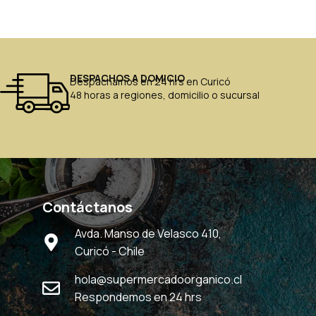
DESPACHOS A DOMICIO
Despachamos en 24 hrs en Curicó
48 horas a regiones, domicilio o sucursal
Contáctanos
Avda. Manso de Velasco 410,
Curicó - Chile
hola@supermercadoorganico.cl
Respondemos en 24 hrs