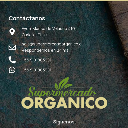
Contáctanos
Avda. Manso de Velasco 410,
Curicó - Chile
hola@supermercadoorganico.cl
Respondemos en 24 hrs
+56 9 91803981
+56 9 91803981
Síguenos