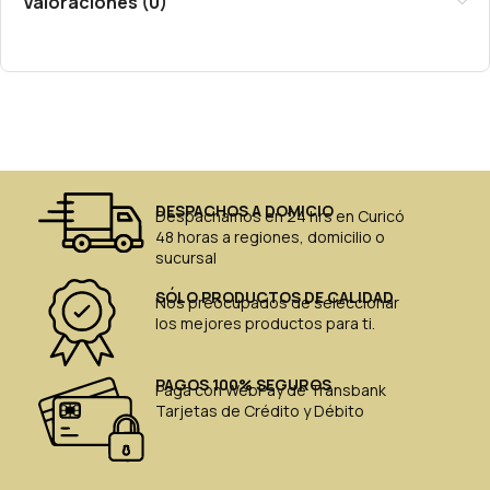
Valoraciones (0)
DESPACHOS A DOMICIO
Despachamos en 24 hrs en Curicó
48 horas a regiones, domicilio o
sucursal
SÓLO PRODUCTOS DE CALIDAD
Nos preocupados de seleccionar
los mejores productos para ti.
PAGOS 100% SEGUROS
Paga con WebPay de Transbank
Tarjetas de Crédito y Débito