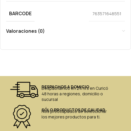
BARCODE
763571648551
Valoraciones (0)
DESPACHOS A DOMICIO
Despachamos en 24 hrs en Curicó
48 horas a regiones, domicilio o
sucursal
SÓLO PRODUCTOS DE CALIDAD
Nos preocupados de seleccionar
los mejores productos para ti.