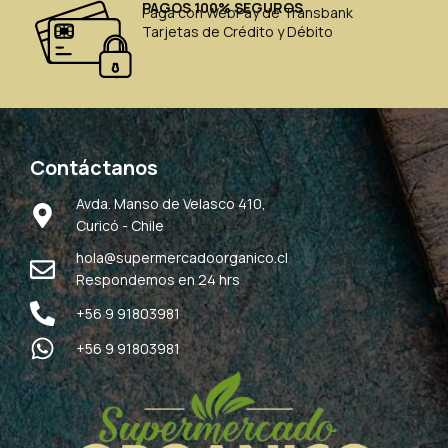
PAGOS 100% SEGUROS
Paga con WebPay de Transbank
Tarjetas de Crédito y Débito
Contáctanos
Avda. Manso de Velasco 410,
Curicó - Chile
hola@supermercadoorganico.cl
Respondemos en 24 hrs
+56 9 91803981
+56 9 91803981