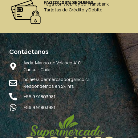
PAGOS 100% SEGUROS
Paga con WebPay de Transbank
Tarjetas de Crédito y Débito
Contáctanos
Avda. Manso de Velasco 410,
Curicó - Chile
hola@supermercadoorganico.cl
Respondemos en 24 hrs
+56 9 91803981
+56 9 91803981