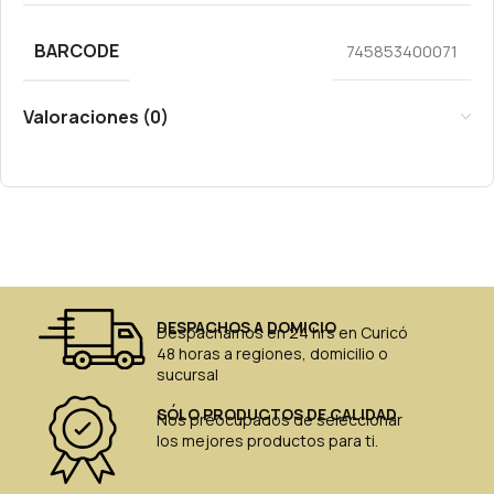
BARCODE
745853400071
Valoraciones (0)
DESPACHOS A DOMICIO
Despachamos en 24 hrs en Curicó
48 horas a regiones, domicilio o
sucursal
SÓLO PRODUCTOS DE CALIDAD
Nos preocupados de seleccionar
los mejores productos para ti.