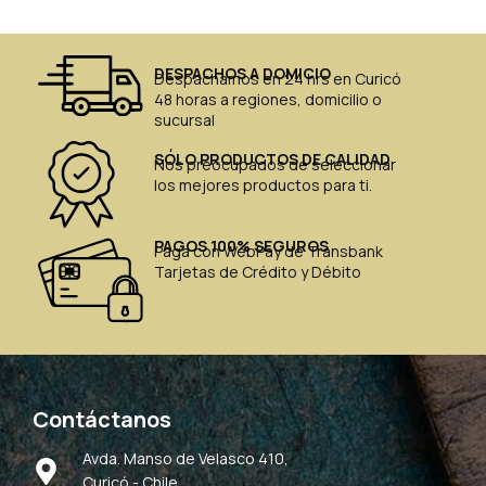
DESPACHOS A DOMICIO
Despachamos en 24 hrs en Curicó
48 horas a regiones, domicilio o
sucursal
SÓLO PRODUCTOS DE CALIDAD
Nos preocupados de seleccionar
los mejores productos para ti.
PAGOS 100% SEGUROS
Paga con WebPay de Transbank
Tarjetas de Crédito y Débito
Contáctanos
Avda. Manso de Velasco 410,
Curicó - Chile