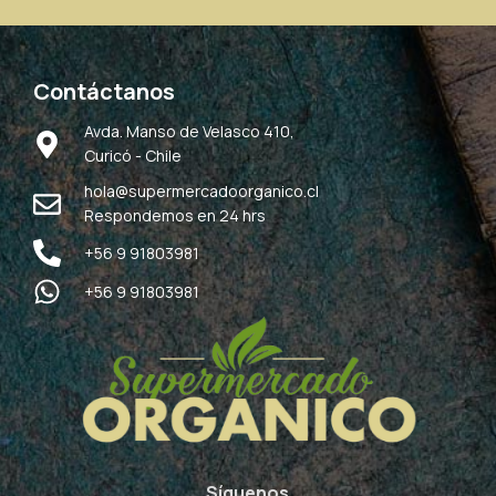
Contáctanos
Avda. Manso de Velasco 410,
Curicó - Chile
hola@supermercadoorganico.cl
Respondemos en 24 hrs
+56 9 91803981
+56 9 91803981
Síguenos