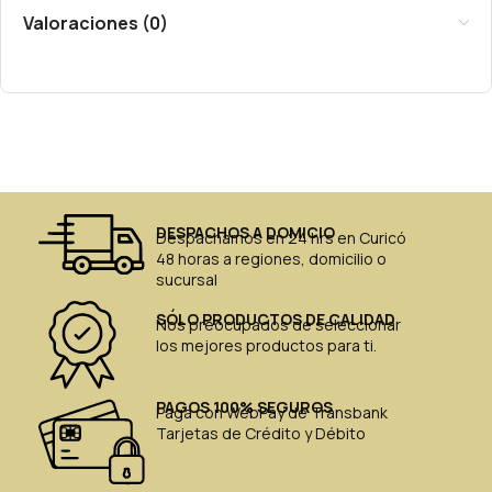
Valoraciones (0)
DESPACHOS A DOMICIO
Despachamos en 24 hrs en Curicó
48 horas a regiones, domicilio o
sucursal
SÓLO PRODUCTOS DE CALIDAD
Nos preocupados de seleccionar
los mejores productos para ti.
PAGOS 100% SEGUROS
Paga con WebPay de Transbank
Tarjetas de Crédito y Débito