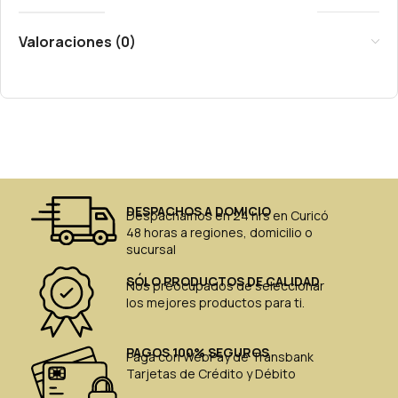
Valoraciones (0)
DESPACHOS A DOMICIO
Despachamos en 24 hrs en Curicó
48 horas a regiones, domicilio o
sucursal
SÓLO PRODUCTOS DE CALIDAD
Nos preocupados de seleccionar
los mejores productos para ti.
PAGOS 100% SEGUROS
Paga con WebPay de Transbank
Tarjetas de Crédito y Débito