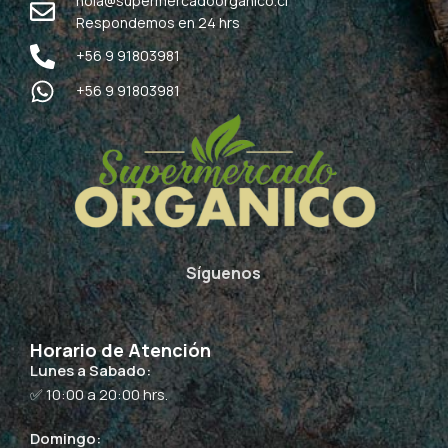
hola@supermercadoorganico.cl
Respondemos en 24 hrs
+56 9 91803981
+56 9 91803981
Síguenos
Horario de Atención
Lunes a Sabado:
✅ 10:00 a 20:00 hrs.
Domingo: