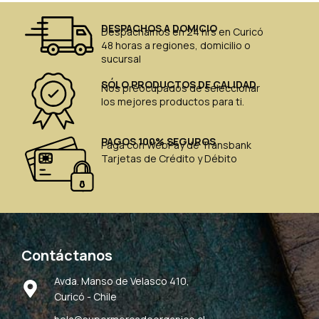
DESPACHOS A DOMICIO
Despachamos en 24 hrs en Curicó
48 horas a regiones, domicilio o
sucursal
SÓLO PRODUCTOS DE CALIDAD
Nos preocupados de seleccionar
los mejores productos para ti.
PAGOS 100% SEGUROS
Paga con WebPay de Transbank
Tarjetas de Crédito y Débito
Contáctanos
Avda. Manso de Velasco 410,
Curicó - Chile