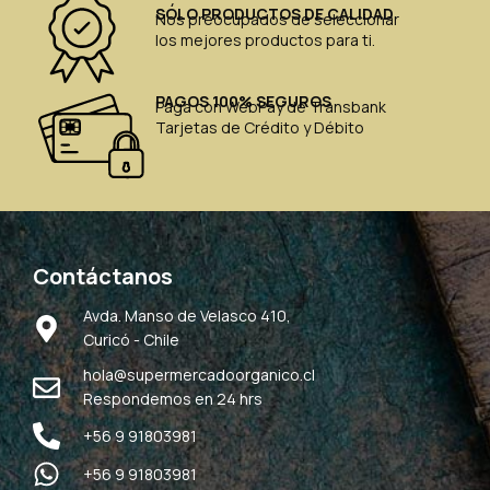
SÓLO PRODUCTOS DE CALIDAD
Nos preocupados de seleccionar
los mejores productos para ti.
PAGOS 100% SEGUROS
Paga con WebPay de Transbank
Tarjetas de Crédito y Débito
Contáctanos
Avda. Manso de Velasco 410,
Curicó - Chile
hola@supermercadoorganico.cl
Respondemos en 24 hrs
+56 9 91803981
+56 9 91803981