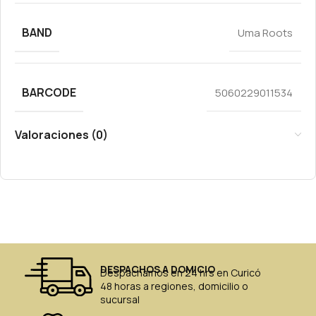
BAND
Uma Roots
BARCODE
5060229011534
Valoraciones (0)
DESPACHOS A DOMICIO
Despachamos en 24 hrs en Curicó
48 horas a regiones, domicilio o
sucursal