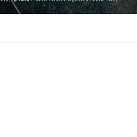
$
5.390
Sin existencia
Masala Chai 16bolsitas Teatulia