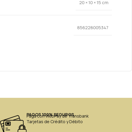
20 × 10 × 15 cm
856228005347
PAGOS 100% SEGUROS
Paga con WebPay de Transbank
Tarjetas de Crédito y Débito