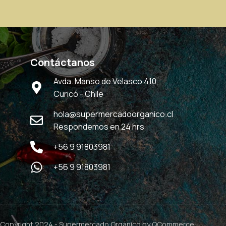
Contáctanos
Avda. Manso de Velasco 410,
Curicó - Chile
hola@supermercadoorganico.cl
Respondemos en 24 hrs
+56 9 91803981
+56 9 91803981
Copyright 2024 -
Supermercado Orgánico
by QCommerce