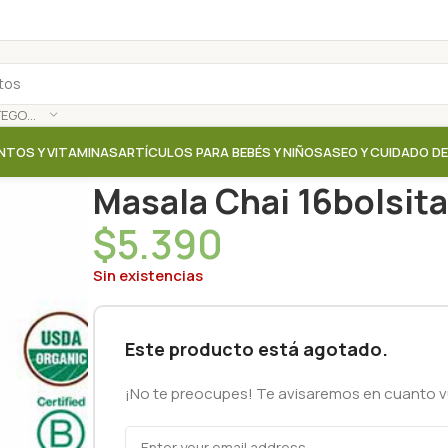
SELECCIONAR CATEGORÍA
NTOS Y VITAMINAS
ARTÍCULOS PARA BEBÉS Y NIÑOS
ASEO Y CUIDADO D
Inicio
/
Tienda
/
Te / Cafe / Hierbas
/
Masala Chai 16bo
Masala Chai 16bolsita
$
5.390
Sin existencias
Este producto está agotado.
¡No te preocupes! Te avisaremos en cuanto vu