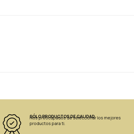
SÓLO PRODUCTOS DE CALIDAD
Nos preocupados de seleccionar los mejores
productos para ti.