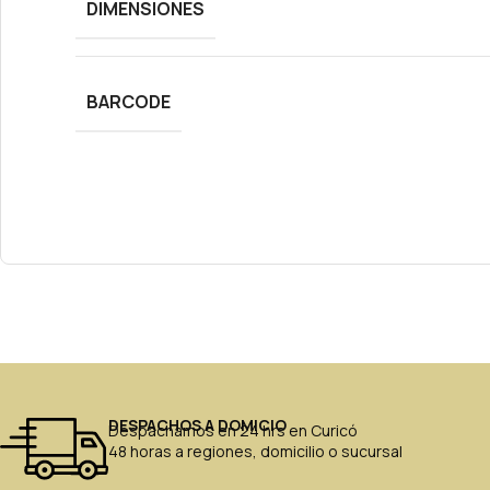
DIMENSIONES
BARCODE
DESPACHOS A DOMICIO
Despachamos en 24 hrs en Curicó
48 horas a regiones, domicilio o sucursal