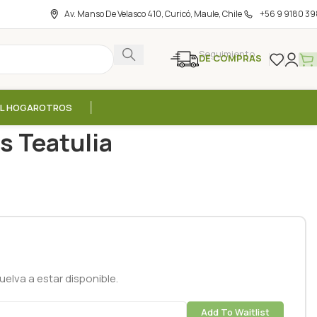
Av. Manso De Velasco 410, Curicó, Maule, Chile
+56 9 9180 39
Seguimiento
DE COMPRAS
EL HOGAR
OTROS
lsitas Teatulia
s Teatulia
elva a estar disponible.
Add To Waitlist