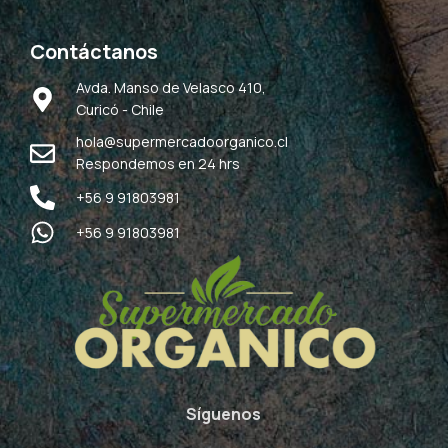
Contáctanos
Avda. Manso de Velasco 410,
Curicó - Chile
hola@supermercadoorganico.cl
Respondemos en 24 hrs
+56 9 91803981
+56 9 91803981
Síguenos