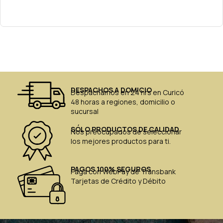
DESPACHOS A DOMICIO
Despachamos en 24 hrs en Curicó
48 horas a regiones, domicilio o
sucursal
SÓLO PRODUCTOS DE CALIDAD
Nos preocupados de seleccionar
los mejores productos para ti.
PAGOS 100% SEGUROS
Paga con WebPay de Transbank
Tarjetas de Crédito y Débito