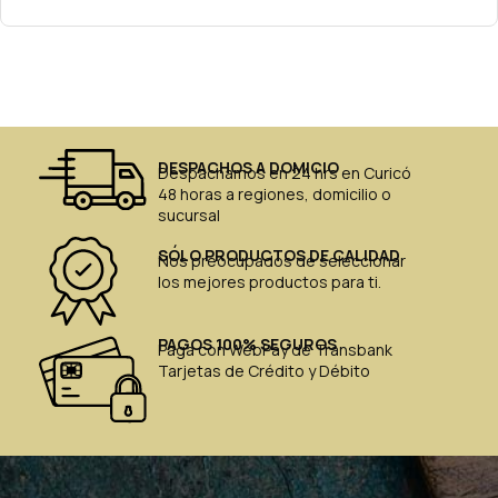
DESPACHOS A DOMICIO
Despachamos en 24 hrs en Curicó
48 horas a regiones, domicilio o
sucursal
SÓLO PRODUCTOS DE CALIDAD
Nos preocupados de seleccionar
los mejores productos para ti.
PAGOS 100% SEGUROS
Paga con WebPay de Transbank
Tarjetas de Crédito y Débito