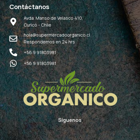
Contáctanos
Avda. Manso de Velasco 410,
Curicó - Chile
hola@supermercadoorganico.cl
Respondemos en 24 hrs
+56 9 91803981
+56 9 91803981
Síguenos