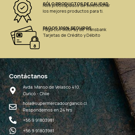
SÓLO PRODUCTOS DE CALIDAD
Nos preocupados de seleccionar
los mejores productos para ti.
PAGOS 100% SEGUROS
Paga con WebPay de Transbank
Tarjetas de Crédito y Débito
Contáctanos
Avda. Manso de Velasco 410,
Curicó - Chile
hola@supermercadoorganico.cl
Respondemos en 24 hrs
+56 9 91803981
+56 9 91803981