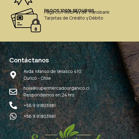
PAGOS 100% SEGUROS
Paga con WebPay de Transbank
Tarjetas de Crédito y Débito
Contáctanos
Avda. Manso de Velasco 410,
Curicó - Chile
hola@supermercadoorganico.cl
Respondemos en 24 hrs
+56 9 91803981
+56 9 91803981