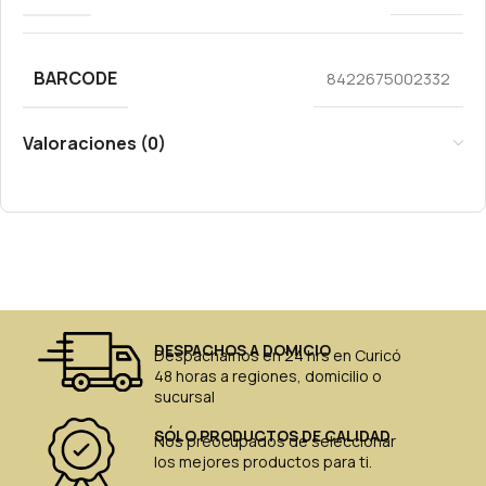
BARCODE
8422675002332
Valoraciones (0)
DESPACHOS A DOMICIO
Despachamos en 24 hrs en Curicó
48 horas a regiones, domicilio o
sucursal
SÓLO PRODUCTOS DE CALIDAD
Nos preocupados de seleccionar
los mejores productos para ti.