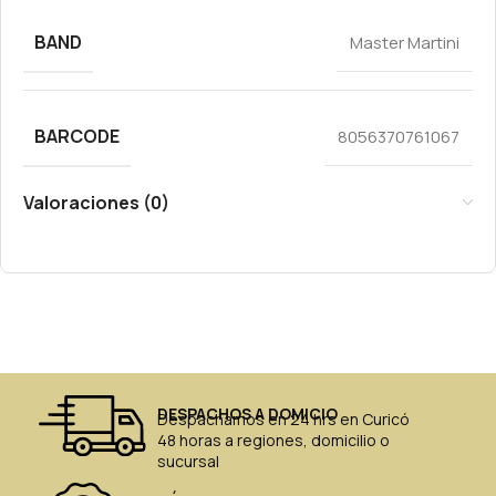
BAND
Master Martini
BARCODE
8056370761067
Valoraciones (0)
DESPACHOS A DOMICIO
Despachamos en 24 hrs en Curicó
48 horas a regiones, domicilio o
sucursal