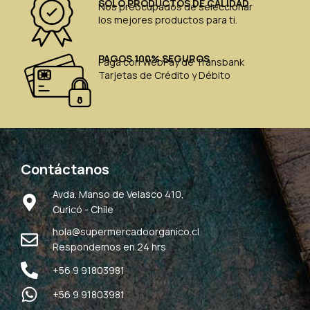
SÓLO PRODUCTOS DE CALIDAD
Nos preocupados de seleccionar
los mejores productos para ti.
PAGOS 100% SEGUROS
Paga con WebPay de Transbank
Tarjetas de Crédito y Débito
Contáctanos
Avda. Manso de Velasco 410,
Curicó - Chile
hola@supermercadoorganico.cl
Respondemos en 24 hrs
+56 9 91803981
+56 9 91803981