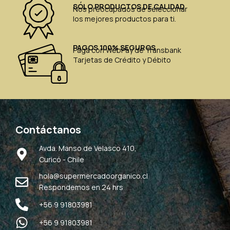
SÓLO PRODUCTOS DE CALIDAD
Nos preocupados de seleccionar
los mejores productos para ti.
PAGOS 100% SEGUROS
Paga con WebPay de Transbank
Tarjetas de Crédito y Débito
Contáctanos
Avda. Manso de Velasco 410,
Curicó - Chile
hola@supermercadoorganico.cl
Respondemos en 24 hrs
+56 9 91803981
+56 9 91803981