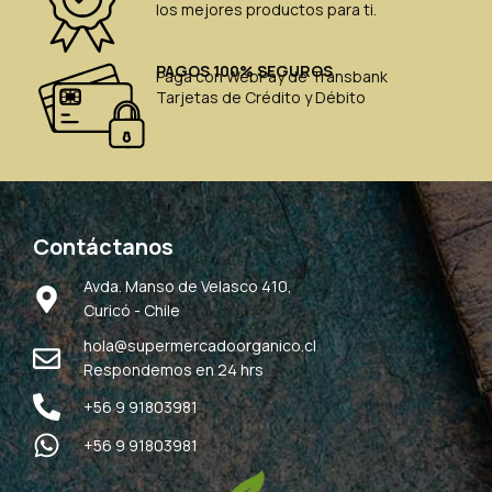
los mejores productos para ti.
PAGOS 100% SEGUROS
Paga con WebPay de Transbank
Tarjetas de Crédito y Débito
Contáctanos
Avda. Manso de Velasco 410,
Curicó - Chile
hola@supermercadoorganico.cl
Respondemos en 24 hrs
+56 9 91803981
+56 9 91803981