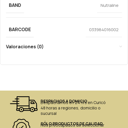
BAND
Nutraline
BARCODE
033984016002
Valoraciones (0)
DESPACHOS A DOMICIO
Despachamos en 24 hrs en Curicó
48 horas a regiones, domicilio o
sucursal
SÓLO PRODUCTOS DE CALIDAD
Nos preocupados de seleccionar