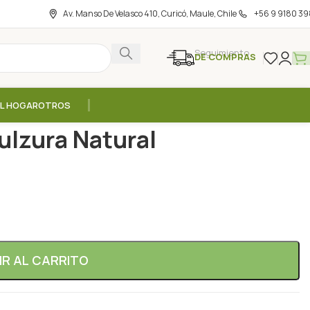
Av. Manso De Velasco 410, Curicó, Maule, Chile
+56 9 9180 39
Seguimiento
DE COMPRAS
EL HOGAR
OTROS
3 – 5grs / Dulzura Natural
ulzura Natural
IR AL CARRITO