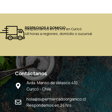
DESPACHOS A DOMICIO
Despachamos en 24 hrs en Curicó
48 horas a regiones, domicilio o sucursal
Contáctanos
Avda. Manso de Velasco 410,
Curicó - Chile
hola@supermercadoorganico.cl
Respondemos en 24 hrs