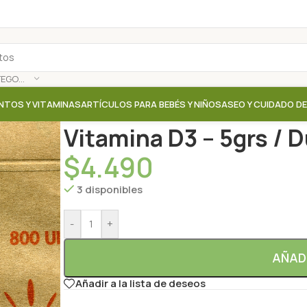
SELECCIONAR CATEGORÍA
NTOS Y VITAMINAS
ARTÍCULOS PARA BEBÉS Y NIÑOS
ASEO Y CUIDADO D
Inicio
/
Tienda
/
Suplementos / Vitaminas
/
Vitamina D
Vitamina D3 – 5grs / D
$
4.490
3 disponibles
-
+
AÑAD
Añadir a la lista de deseos