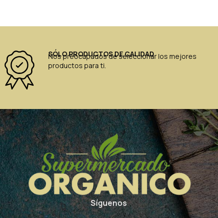
SÓLO PRODUCTOS DE CALIDAD
Nos preocupados de seleccionar los mejores
productos para ti.
Síguenos