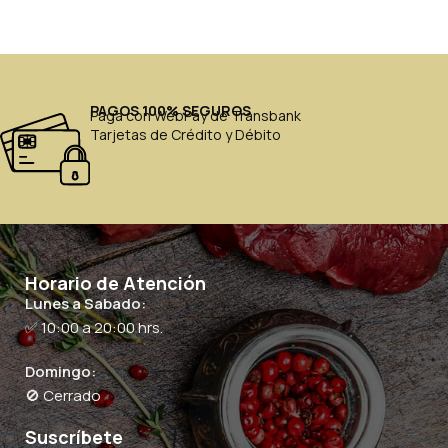
PAGOS 100% SEGUROS
Paga con WebPay de Transbank
Tarjetas de Crédito y Débito
Horario de Atención
Lunes a Sabado:
✅ 10:00 a 20:00 hrs.
Domingo:
🚫 Cerrado
Suscríbete