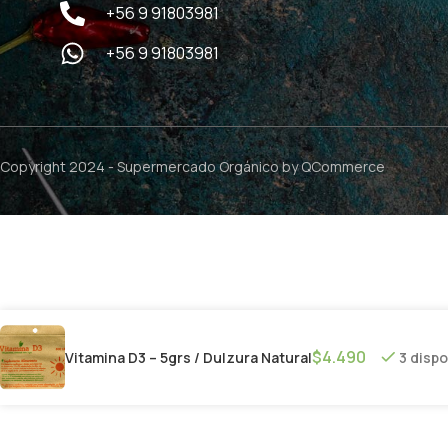
+56 9 91803981
+56 9 91803981
Copyright 2024 -
Supermercado Orgánico
by QCommerce
$
4.490
Vitamina D3 – 5grs / Dulzura Natural
3 disp