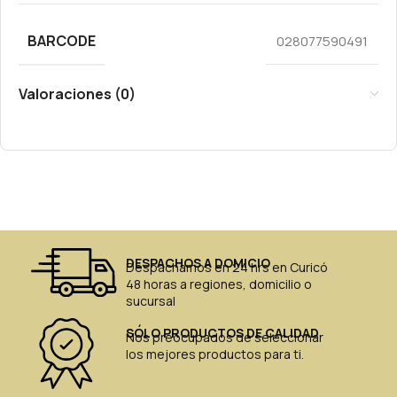
BARCODE
028077590491
Valoraciones (0)
DESPACHOS A DOMICIO
Despachamos en 24 hrs en Curicó
48 horas a regiones, domicilio o
sucursal
SÓLO PRODUCTOS DE CALIDAD
Nos preocupados de seleccionar
los mejores productos para ti.