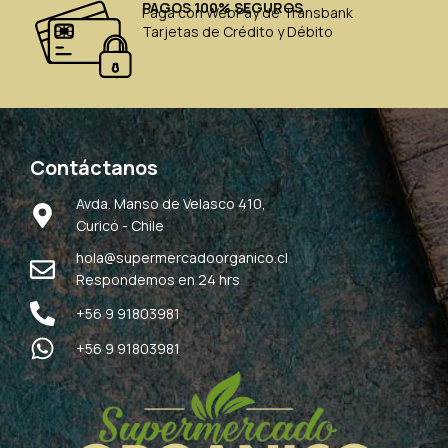
PAGOS 100% SEGUROS
Paga con WebPay de Transbank
Tarjetas de Crédito y Débito
Contáctanos
Avda. Manso de Velasco 410,
Curicó - Chile
hola@supermercadoorganico.cl
Respondemos en 24 hrs
+56 9 91803981
+56 9 91803981