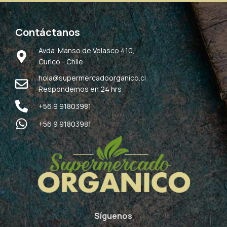
Contáctanos
Avda. Manso de Velasco 410,
Curicó - Chile
hola@supermercadoorganico.cl
Respondemos en 24 hrs
+56 9 91803981
+56 9 91803981
Síguenos