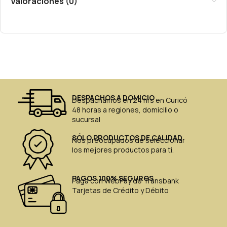
Valoraciones (0)
DESPACHOS A DOMICIO
Despachamos en 24 hrs en Curicó
48 horas a regiones, domicilio o
sucursal
SÓLO PRODUCTOS DE CALIDAD
Nos preocupados de seleccionar
los mejores productos para ti.
PAGOS 100% SEGUROS
Paga con WebPay de Transbank
Tarjetas de Crédito y Débito