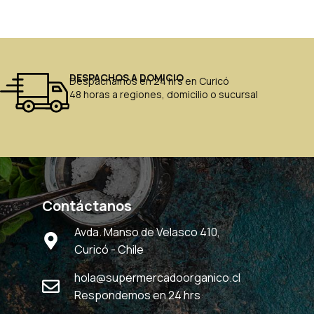
DESPACHOS A DOMICIO
Despachamos en 24 hrs en Curicó
48 horas a regiones, domicilio o sucursal
Contáctanos
Avda. Manso de Velasco 410,
Curicó - Chile
hola@supermercadoorganico.cl
Respondemos en 24 hrs