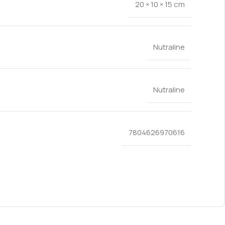
20 × 10 × 15 cm
Nutraline
Nutraline
7804626970616