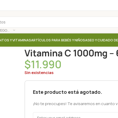
SELECCIONAR CATEGORÍA
NTOS Y VITAMINAS
ARTÍCULOS PARA BEBÉS Y NIÑOS
ASEO Y CUIDADO D
Inicio
/
Tienda
/
Suplementos / Vitaminas
/
Vitamina 
Vitamina C 1000mg – 
$
11.990
Sin existencias
Este producto está agotado.
¡No te preocupes! Te avisaremos en cuanto vu