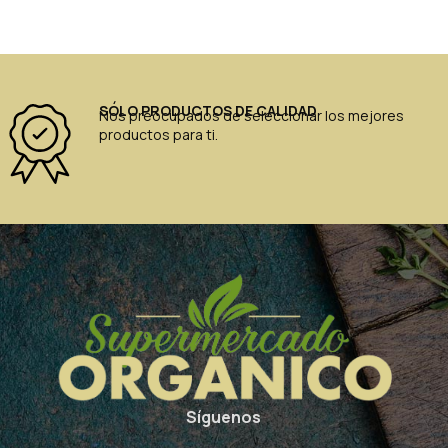
SÓLO PRODUCTOS DE CALIDAD
Nos preocupados de seleccionar los mejores
productos para ti.
Síguenos