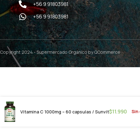
+56 9 91803981
+56 9 91803981
Copyright 2024 -
Supermercado Orgánico
by QCommerce
$
11.990
Sin
Vitamina C 1000mg – 60 capsulas / Sunvit