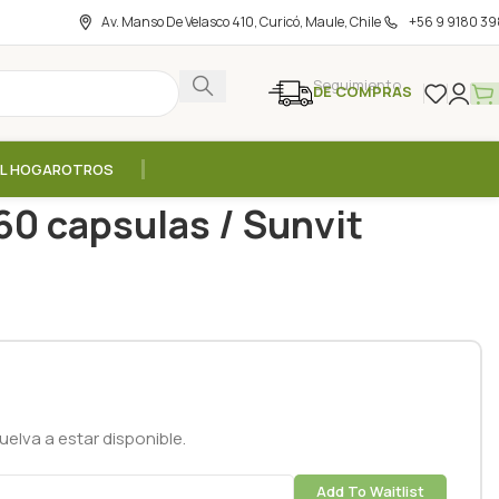
Av. Manso De Velasco 410, Curicó, Maule, Chile
+56 9 9180 39
Seguimiento
DE COMPRAS
EL HOGAR
OTROS
C 1000mg – 60 capsulas / Sunvit
60 capsulas / Sunvit
elva a estar disponible.
Add To Waitlist