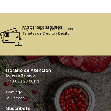
PAGOS 100% SEGUROS
Paga con WebPay de Transbank
Tarjetas de Crédito y Débito
Horario de Atención
Lunes a Sabado:
✅ 10:00 a 20:00 hrs.
Domingo:
🚫 Cerrado
Suscríbete