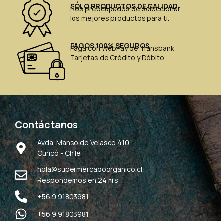
SÓLO PRODUCTOS DE CALIDAD
Nos preocupados de seleccionar
los mejores productos para ti.
PAGOS 100% SEGUROS
Paga con WebPay de Transbank
Tarjetas de Crédito y Débito
Contáctanos
Avda. Manso de Velasco 410,
Curicó - Chile
hola@supermercadoorganico.cl
Respondemos en 24 hrs
+56 9 91803981
+56 9 91803981