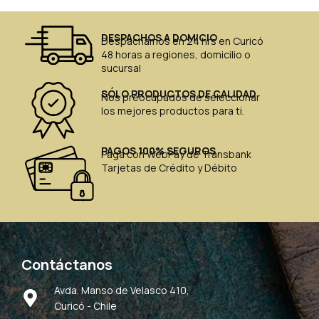
DESPACHOS A DOMICIO
Despachamos en 24 hrs en Curicó
48 horas a regiones, domicilio o
sucursal
SÓLO PRODUCTOS DE CALIDAD
Nos preocupados de seleccionar
los mejores productos para ti.
PAGOS 100% SEGUROS
Paga con WebPay de Transbank
Tarjetas de Crédito y Débito
Contáctanos
Avda. Manso de Velasco 410,
Curicó - Chile