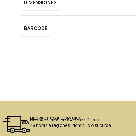
DIMENSIONES
BARCODE
DESPACHOS A DOMICIO
Despachamos en 24 hrs en Curicó
48 horas a regiones, domicilio o sucursal