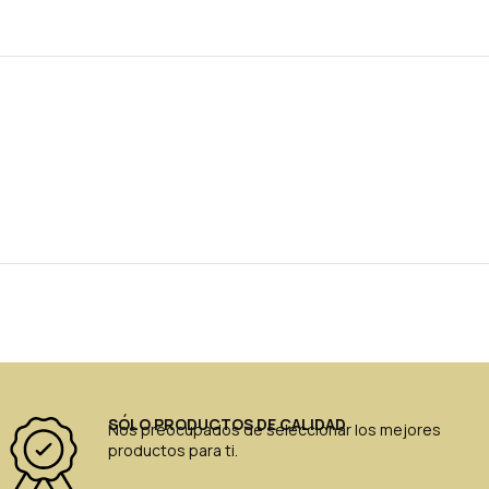
SÓLO PRODUCTOS DE CALIDAD
Nos preocupados de seleccionar los mejores
productos para ti.