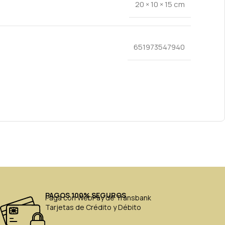
20 × 10 × 15 cm
651973547940
PAGOS 100% SEGUROS
Paga con WebPay de Transbank
Tarjetas de Crédito y Débito