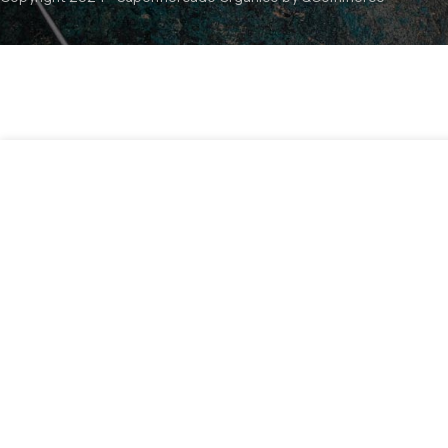
$
12.990
S
Spirulina 100% 300 tabletas Spirulina mater