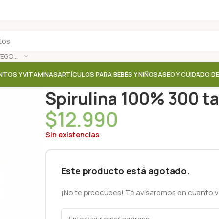
SELECCIONAR CATEGORÍA
NTOS Y VITAMINAS
ARTÍCULOS PARA BEBÉS Y NIÑOS
ASEO Y CUIDADO D
Inicio
/
Tienda
/
Suplementos / Vitaminas
/
Spirulina 
Spirulina 100% 300 ta
$
12.990
Sin existencias
Este producto está agotado.
¡No te preocupes! Te avisaremos en cuanto vu