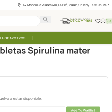
Av. Manso De Velasco 410, Curicó, Maule, Chile
+56 9 9180 39
Seguimiento
DE COMPRAS
EL HOGAR
OTROS
100% 300 tabletas Spirulina mater
bletas Spirulina mater
elva a estar disponible.
Add To Waitlist