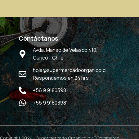
Contáctanos
Avda. Manso de Velasco 410,
Curicó - Chile
hola@supermercadoorganico.cl
Respondemos en 24 hrs
+56 9 91803981
+56 9 91803981
Copyright 2024 -
Supermercado Orgánico
by QCommerce