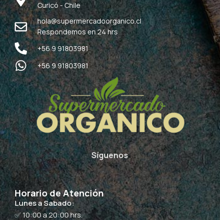
Curicó - Chile
hola@supermercadoorganico.cl
Respondemos en 24 hrs
+56 9 91803981
+56 9 91803981
Síguenos
Horario de Atención
Lunes a Sabado:
✅ 10:00 a 20:00 hrs.