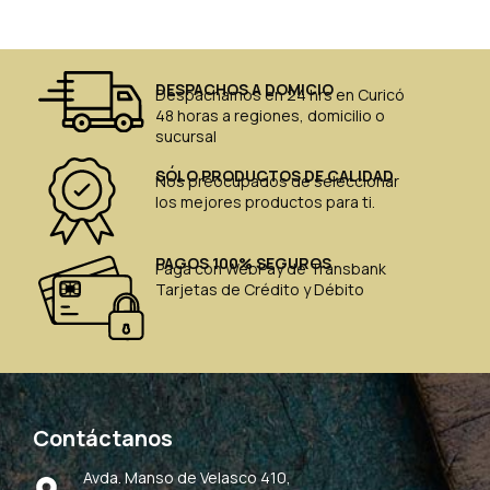
DESPACHOS A DOMICIO
Despachamos en 24 hrs en Curicó
48 horas a regiones, domicilio o
sucursal
SÓLO PRODUCTOS DE CALIDAD
Nos preocupados de seleccionar
los mejores productos para ti.
PAGOS 100% SEGUROS
Paga con WebPay de Transbank
Tarjetas de Crédito y Débito
Contáctanos
Avda. Manso de Velasco 410,