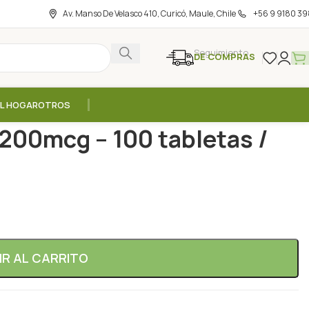
Av. Manso De Velasco 410, Curicó, Maule, Chile
+56 9 9180 39
Seguimiento
DE COMPRAS
EL HOGAR
OTROS
gh Potency 200mcg – 100 tabletas / Puritan`s Pride
200mcg – 100 tabletas /
IR AL CARRITO