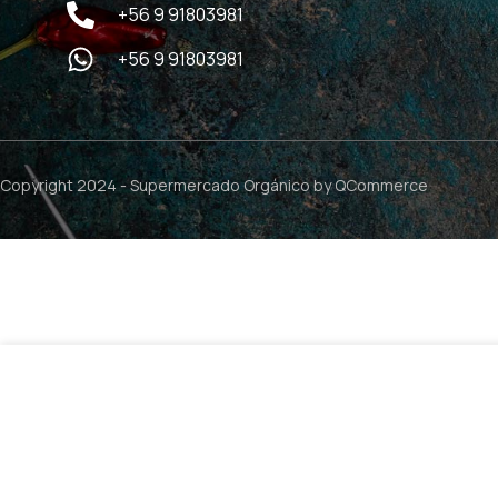
+56 9 91803981
+56 9 91803981
Copyright 2024 -
Supermercado Orgánico
by QCommerce
Selenio High Potency 200mcg – 100 tabletas / Puritan`s