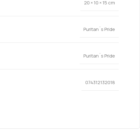
20 × 10 × 15 cm
Puritan´s Pride
Puritan´s Pride
074312132018