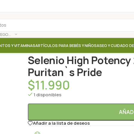
SELECCIONAR CATEGORÍA
NTOS Y VITAMINAS
ARTÍCULOS PARA BEBÉS Y NIÑOS
ASEO Y CUIDADO D
Inicio
/
Tienda
/
Suplementos / Vitaminas
/
Selenio Hi
Selenio High Potency 
Puritan`s Pride
$
11.990
1 disponibles
AÑAD
Añadir a la lista de deseos