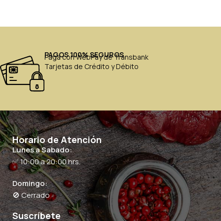
PAGOS 100% SEGUROS
Paga con WebPay de Transbank
Tarjetas de Crédito y Débito
Horario de Atención
Lunes a Sabado:
✅ 10:00 a 20:00 hrs.
Domingo:
🚫 Cerrado
Suscríbete