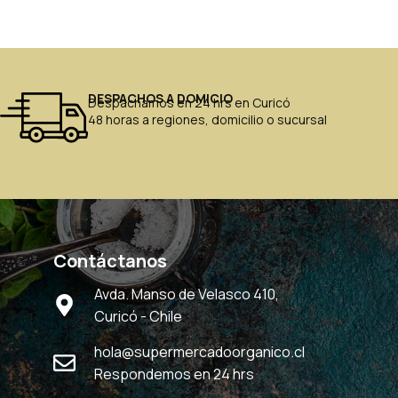
DESPACHOS A DOMICIO
Despachamos en 24 hrs en Curicó
48 horas a regiones, domicilio o sucursal
Contáctanos
Avda. Manso de Velasco 410,
Curicó - Chile
hola@supermercadoorganico.cl
Respondemos en 24 hrs