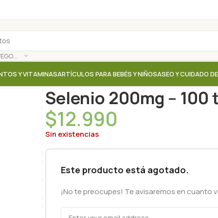
SELECCIONAR CATEGORÍA
NTOS Y VITAMINAS
ARTÍCULOS PARA BEBÉS Y NIÑOS
ASEO Y CUIDADO D
Inicio
/
Tienda
/
Suplementos / Vitaminas
/
Selenio 20
Selenio 200mg – 100 t
$
12.990
Sin existencias
Este producto está agotado.
¡No te preocupes! Te avisaremos en cuanto vu