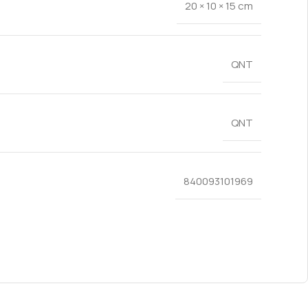
20 × 10 × 15 cm
QNT
QNT
840093101969