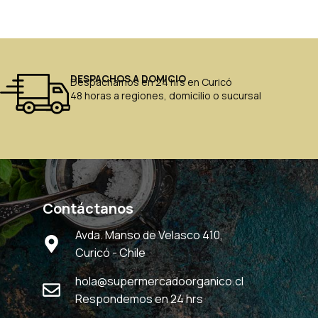
DESPACHOS A DOMICIO
Despachamos en 24 hrs en Curicó
48 horas a regiones, domicilio o sucursal
Contáctanos
Avda. Manso de Velasco 410,
Curicó - Chile
hola@supermercadoorganico.cl
Respondemos en 24 hrs