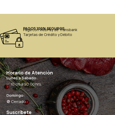
PAGOS 100% SEGUROS
Paga con WebPay de Transbank
Tarjetas de Crédito y Débito
Horario de Atención
Lunes a Sabado:
✅ 10:00 a 20:00 hrs.
Domingo:
🚫 Cerrado
Suscríbete