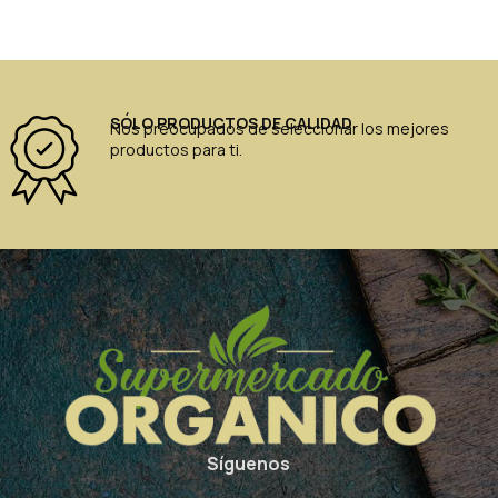
SÓLO PRODUCTOS DE CALIDAD
Nos preocupados de seleccionar los mejores
productos para ti.
Síguenos