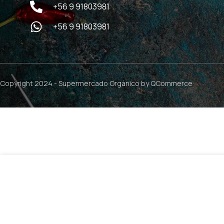
+56 9 91803981
+56 9 91803981
Copyright 2024 -
Supermercado Orgánico
by QCommerce
$
12.990
Selenio 200mg – 100 tabletas / Nature’s Truth