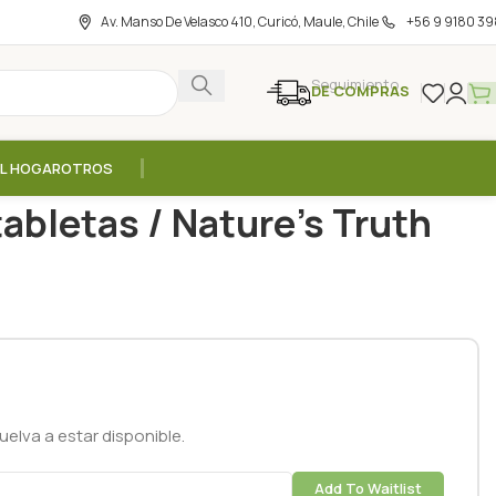
Av. Manso De Velasco 410, Curicó, Maule, Chile
+56 9 9180 39
Seguimiento
DE COMPRAS
EL HOGAR
OTROS
0mg – 100 tabletas / Nature’s Truth
abletas / Nature’s Truth
elva a estar disponible.
Add To Waitlist