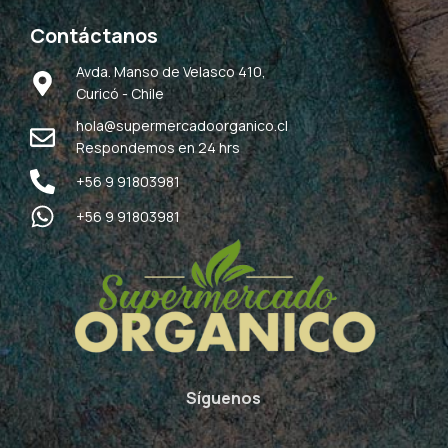
Contáctanos
Avda. Manso de Velasco 410,
Curicó - Chile
hola@supermercadoorganico.cl
Respondemos en 24 hrs
+56 9 91803981
+56 9 91803981
Síguenos