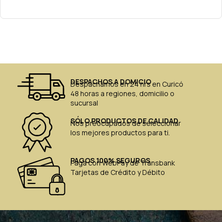
DESPACHOS A DOMICIO
Despachamos en 24 hrs en Curicó
48 horas a regiones, domicilio o
sucursal
SÓLO PRODUCTOS DE CALIDAD
Nos preocupados de seleccionar
los mejores productos para ti.
PAGOS 100% SEGUROS
Paga con WebPay de Transbank
Tarjetas de Crédito y Débito