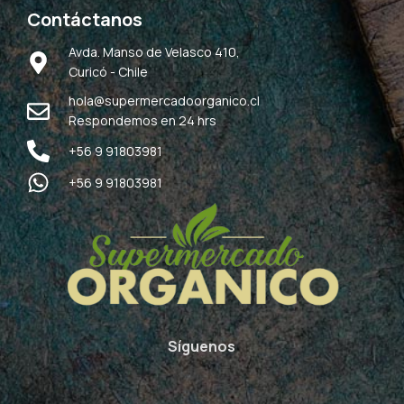
Contáctanos
Avda. Manso de Velasco 410,
Curicó - Chile
hola@supermercadoorganico.cl
Respondemos en 24 hrs
+56 9 91803981
+56 9 91803981
Síguenos