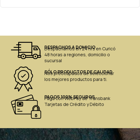
DESPACHOS A DOMICIO
Despachamos en 24 hrs en Curicó
48 horas a regiones, domicilio o
sucursal
SÓLO PRODUCTOS DE CALIDAD
Nos preocupados de seleccionar
los mejores productos para ti.
PAGOS 100% SEGUROS
Paga con WebPay de Transbank
Tarjetas de Crédito y Débito