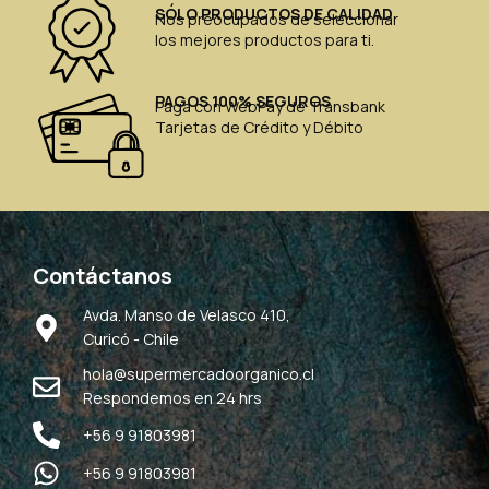
SÓLO PRODUCTOS DE CALIDAD
Nos preocupados de seleccionar
los mejores productos para ti.
PAGOS 100% SEGUROS
Paga con WebPay de Transbank
Tarjetas de Crédito y Débito
Contáctanos
Avda. Manso de Velasco 410,
Curicó - Chile
hola@supermercadoorganico.cl
Respondemos en 24 hrs
+56 9 91803981
+56 9 91803981