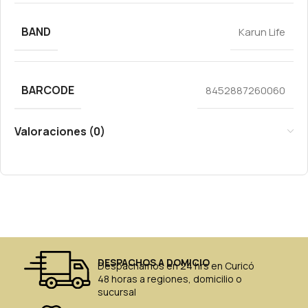
BAND
Karun Life
BARCODE
8452887260060
Valoraciones (0)
DESPACHOS A DOMICIO
Despachamos en 24 hrs en Curicó
48 horas a regiones, domicilio o
sucursal