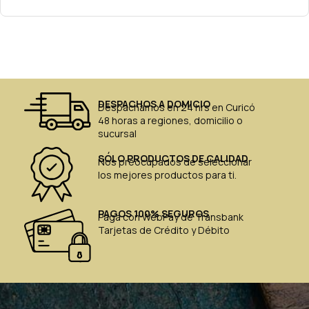
DESPACHOS A DOMICIO
Despachamos en 24 hrs en Curicó
48 horas a regiones, domicilio o
sucursal
SÓLO PRODUCTOS DE CALIDAD
Nos preocupados de seleccionar
los mejores productos para ti.
PAGOS 100% SEGUROS
Paga con WebPay de Transbank
Tarjetas de Crédito y Débito