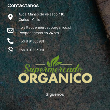
Contáctanos
Avda. Manso de Velasco 410,
Curicó - Chile
hola@supermercadoorganico.cl
Respondemos en 24 hrs
+56 9 91803981
+56 9 91803981
Síguenos