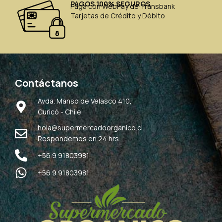
PAGOS 100% SEGUROS
Paga con WebPay de Transbank
Tarjetas de Crédito y Débito
Contáctanos
Avda. Manso de Velasco 410,
Curicó - Chile
hola@supermercadoorganico.cl
Respondemos en 24 hrs
+56 9 91803981
+56 9 91803981