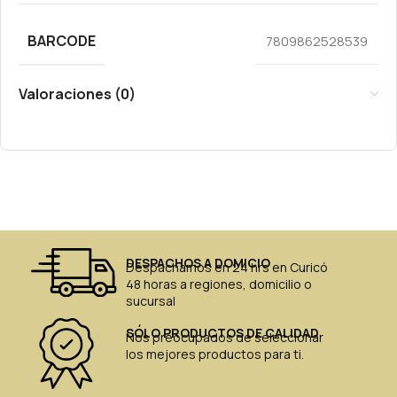
BARCODE
7809862528539
Valoraciones (0)
DESPACHOS A DOMICIO
Despachamos en 24 hrs en Curicó
48 horas a regiones, domicilio o
sucursal
SÓLO PRODUCTOS DE CALIDAD
Nos preocupados de seleccionar
los mejores productos para ti.