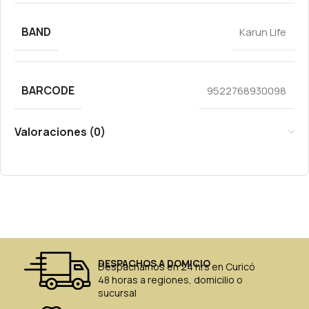
BAND
Karun Life
BARCODE
9522768930098
Valoraciones (0)
DESPACHOS A DOMICIO
Despachamos en 24 hrs en Curicó
48 horas a regiones, domicilio o
sucursal