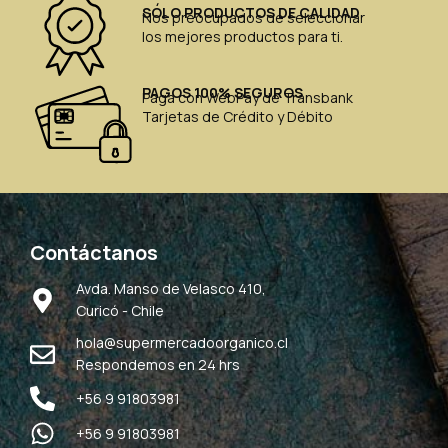
SÓLO PRODUCTOS DE CALIDAD
Nos preocupados de seleccionar
los mejores productos para ti.
PAGOS 100% SEGUROS
Paga con WebPay de Transbank
Tarjetas de Crédito y Débito
Contáctanos
Avda. Manso de Velasco 410,
Curicó - Chile
hola@supermercadoorganico.cl
Respondemos en 24 hrs
+56 9 91803981
+56 9 91803981