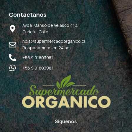
Contáctanos
Avda. Manso de Velasco 410,
Curicó - Chile
hola@supermercadoorganico.cl
Respondemos en 24 hrs
+56 9 91803981
+56 9 91803981
Síguenos