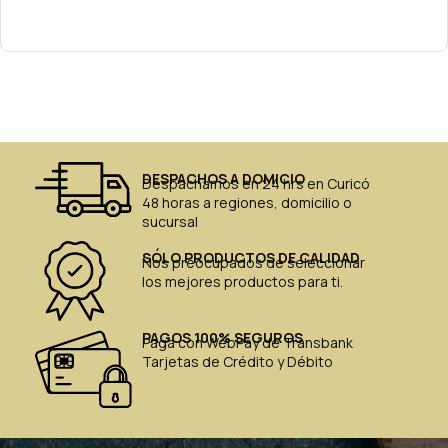
DESPACHOS A DOMICIO
Despachamos en 24 hrs en Curicó
48 horas a regiones, domicilio o
sucursal
SÓLO PRODUCTOS DE CALIDAD
Nos preocupados de seleccionar
los mejores productos para ti.
PAGOS 100% SEGUROS
Paga con WebPay de Transbank
Tarjetas de Crédito y Débito