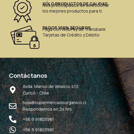
SÓLO PRODUCTOS DE CALIDAD
Nos preocupados de seleccionar
los mejores productos para ti.
PAGOS 100% SEGUROS
Paga con WebPay de Transbank
Tarjetas de Crédito y Débito
Contáctanos
Avda. Manso de Velasco 410,
Curicó - Chile
hola@supermercadoorganico.cl
Respondemos en 24 hrs
+56 9 91803981
+56 9 91803981