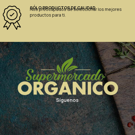
SÓLO PRODUCTOS DE CALIDAD
Nos preocupados de seleccionar los mejores
productos para ti.
Síguenos