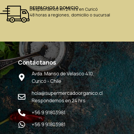
DESPACHOS A DOMICIO
Despachamos en 24 hrs en Curicó
48 horas a regiones, domicilio o sucursal
Contáctanos
Avda. Manso de Velasco 410,
Curicó - Chile
hola@supermercadoorganico.cl
Respondemos en 24 hrs
+56 9 91803981
+56 9 91803981