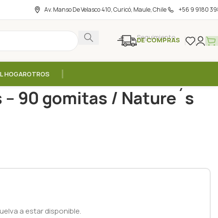
Av. Manso De Velasco 410, Curicó, Maule, Chile
+56 9 9180 39
Seguimiento
DE COMPRAS
EL HOGAR
OTROS
minico Niños – 90 gomitas / Nature´s Way
 – 90 gomitas / Nature´s
elva a estar disponible.