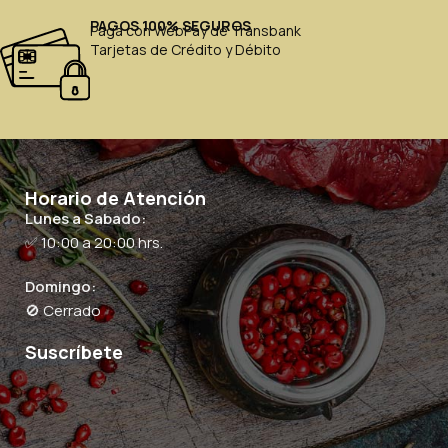
PAGOS 100% SEGUROS
Paga con WebPay de Transbank
Tarjetas de Crédito y Débito
Horario de Atención
Lunes a Sabado:
✅ 10:00 a 20:00 hrs.
Domingo:
🚫 Cerrado
Suscríbete