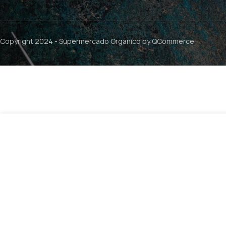
Copyright 2024 -
Supermercado Orgánico
by QCommerce
$
39
Multivitaminico Niños – 90 gomitas / Nature´s Way