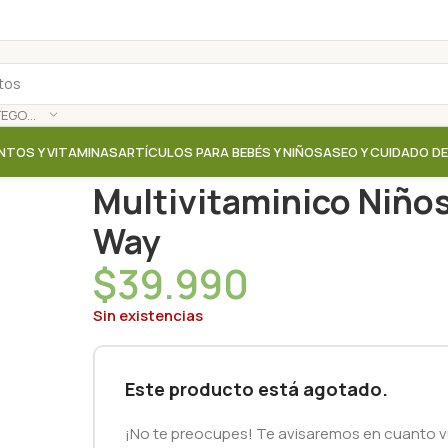
SELECCIONAR CATEGORÍA
NTOS Y VITAMINAS
ARTÍCULOS PARA BEBÉS Y NIÑOS
ASEO Y CUIDADO D
Inicio
/
Tienda
/
Suplementos / Vitaminas
/
Multivita
Multivitaminico Niños
Way
$
39.990
Sin existencias
Este producto está agotado.
¡No te preocupes! Te avisaremos en cuanto vu