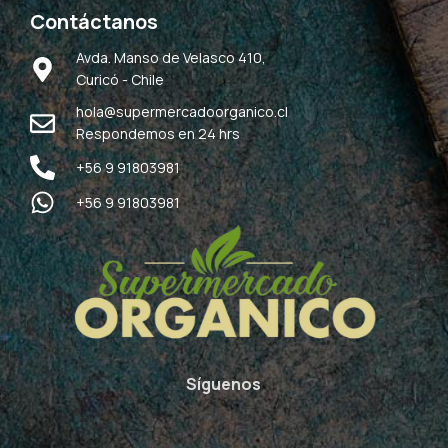
Contáctanos
Avda. Manso de Velasco 410,
Curicó - Chile
hola@supermercadoorganico.cl
Respondemos en 24 hrs
+56 9 91803981
+56 9 91803981
Síguenos