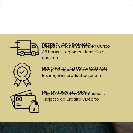
DESPACHOS A DOMICIO
Despachamos en 24 hrs en Curicó
48 horas a regiones, domicilio o
sucursal
SÓLO PRODUCTOS DE CALIDAD
Nos preocupados de seleccionar
los mejores productos para ti.
PAGOS 100% SEGUROS
Paga con WebPay de Transbank
Tarjetas de Crédito y Débito