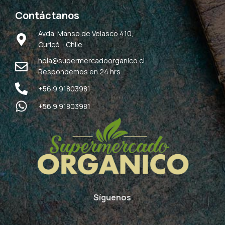
Contáctanos
Avda. Manso de Velasco 410,
Curicó - Chile
hola@supermercadoorganico.cl
Respondemos en 24 hrs
+56 9 91803981
+56 9 91803981
Síguenos