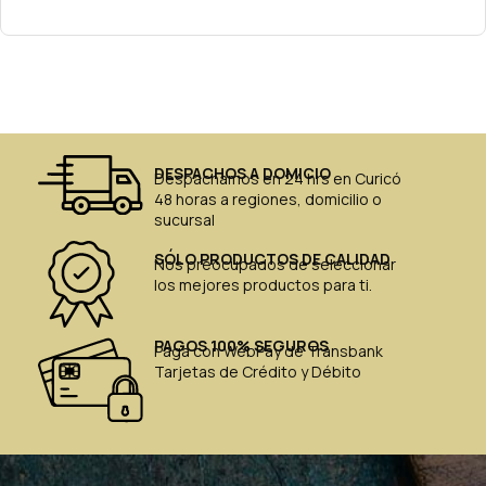
DESPACHOS A DOMICIO
Despachamos en 24 hrs en Curicó
48 horas a regiones, domicilio o
sucursal
SÓLO PRODUCTOS DE CALIDAD
Nos preocupados de seleccionar
los mejores productos para ti.
PAGOS 100% SEGUROS
Paga con WebPay de Transbank
Tarjetas de Crédito y Débito