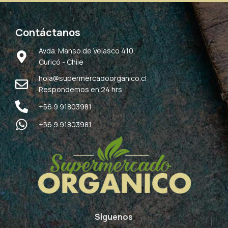
Contáctanos
Avda. Manso de Velasco 410,
Curicó - Chile
hola@supermercadoorganico.cl
Respondemos en 24 hrs
+56 9 91803981
+56 9 91803981
Síguenos