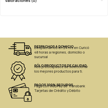
Valoraciones (0)
DESPACHOS A DOMICIO
Despachamos en 24 hrs en Curicó
48 horas a regiones, domicilio o
sucursal
SÓLO PRODUCTOS DE CALIDAD
Nos preocupados de seleccionar
los mejores productos para ti.
PAGOS 100% SEGUROS
Paga con WebPay de Transbank
Tarjetas de Crédito y Débito