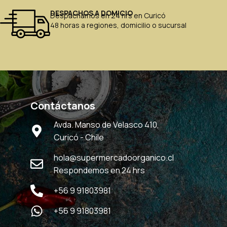
DESPACHOS A DOMICIO
Despachamos en 24 hrs en Curicó
48 horas a regiones, domicilio o sucursal
Contáctanos
Avda. Manso de Velasco 410,
Curicó - Chile
hola@supermercadoorganico.cl
Respondemos en 24 hrs
+56 9 91803981
+56 9 91803981