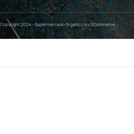
Copyright 2024 -
Supermercado Orgánico
by QCommerce
Magnesio Zinc Efervescente Naranja – 20 tabletas / G