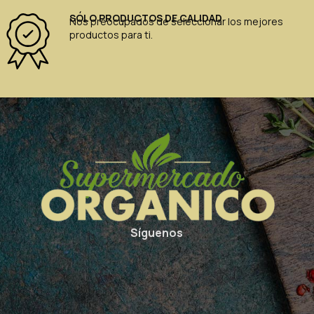
SÓLO PRODUCTOS DE CALIDAD
Nos preocupados de seleccionar los mejores
productos para ti.
Síguenos