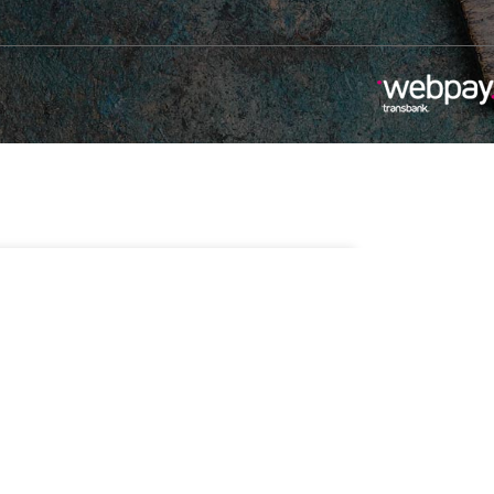
$
3.990
Sin existencias
erman Energy