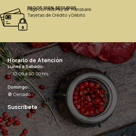
PAGOS 100% SEGUROS
Paga con WebPay de Transbank
Tarjetas de Crédito y Débito
Horario de Atención
Lunes a Sabado:
✅ 10:00 a 20:00 hrs.
Domingo:
🚫 Cerrado
Suscríbete