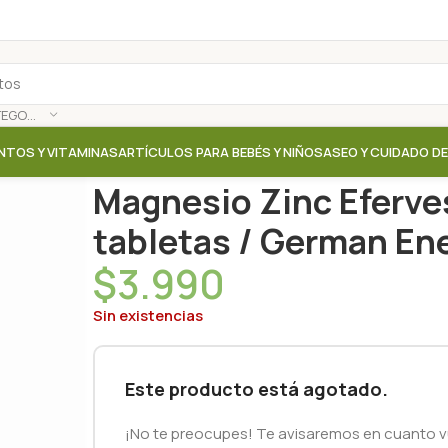
SELECCIONAR CATEGORÍA
NTOS Y VITAMINAS
ARTÍCULOS PARA BEBÉS Y NIÑOS
ASEO Y CUIDADO D
Inicio
/
Tienda
/
Suplementos / Vitaminas
/
Magnesio 
Magnesio Zinc Eferve
tabletas / German En
$
3.990
Sin existencias
Este producto está agotado.
¡No te preocupes! Te avisaremos en cuanto vu