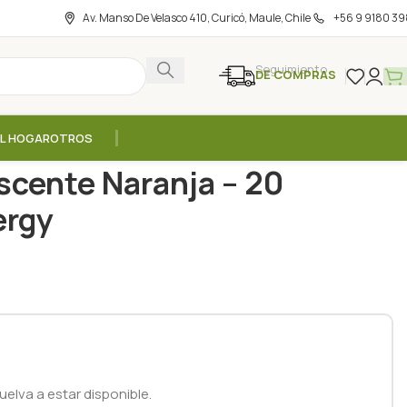
Av. Manso De Velasco 410, Curicó, Maule, Chile
+56 9 9180 39
Seguimiento
DE COMPRAS
EL HOGAR
OTROS
Zinc Efervescente Naranja – 20 tabletas / German Energy
scente Naranja – 20
ergy
elva a estar disponible.